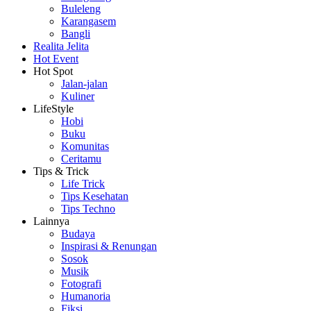
Buleleng
Karangasem
Bangli
Realita Jelita
Hot Event
Hot Spot
Jalan-jalan
Kuliner
LifeStyle
Hobi
Buku
Komunitas
Ceritamu
Tips & Trick
Life Trick
Tips Kesehatan
Tips Techno
Lainnya
Budaya
Inspirasi & Renungan
Sosok
Musik
Fotografi
Humanoria
Fiksi