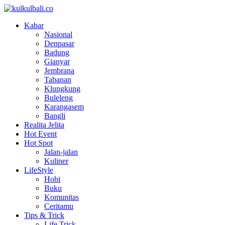
Kabar
Nasional
Denpasar
Badung
Gianyar
Jembrana
Tabanan
Klungkung
Buleleng
Karangasem
Bangli
Realita Jelita
Hot Event
Hot Spot
Jalan-jalan
Kuliner
LifeStyle
Hobi
Buku
Komunitas
Ceritamu
Tips & Trick
Life Trick