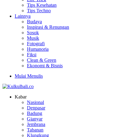
Tips Kesehatan
Tips Techno
Lainnya
Budaya
Inspirasi & Renungan
Sosok
Musik
Fotografi
Humanoria
Fiksi
Clean & Green
Ekonomi & Bisnis
Mulai Menulis
Kabar
Nasional
Denpasar
Badung
Gianyar
Jembrana
Tabanan
Klungkung