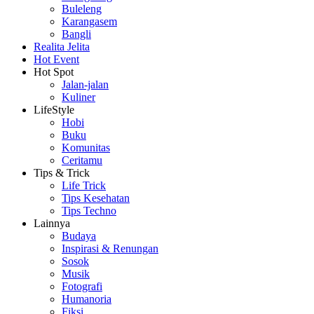
Buleleng
Karangasem
Bangli
Realita Jelita
Hot Event
Hot Spot
Jalan-jalan
Kuliner
LifeStyle
Hobi
Buku
Komunitas
Ceritamu
Tips & Trick
Life Trick
Tips Kesehatan
Tips Techno
Lainnya
Budaya
Inspirasi & Renungan
Sosok
Musik
Fotografi
Humanoria
Fiksi