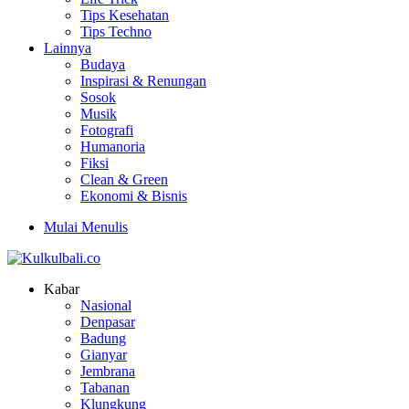
Tips Kesehatan
Tips Techno
Lainnya
Budaya
Inspirasi & Renungan
Sosok
Musik
Fotografi
Humanoria
Fiksi
Clean & Green
Ekonomi & Bisnis
Mulai Menulis
Kabar
Nasional
Denpasar
Badung
Gianyar
Jembrana
Tabanan
Klungkung