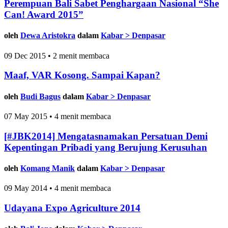
Perempuan Bali Sabet Penghargaan Nasional “She
Can! Award 2015”
oleh
Dewa Aristokra
dalam
Kabar > Denpasar
09 Dec 2015 • 2 menit membaca
Maaf, VAR Kosong. Sampai Kapan?
oleh
Budi Bagus
dalam
Kabar > Denpasar
07 May 2015 • 4 menit membaca
[#JBK2014] Mengatasnamakan Persatuan Demi
Kepentingan Pribadi yang Berujung Kerusuhan
oleh
Komang Manik
dalam
Kabar > Denpasar
09 May 2014 • 4 menit membaca
Udayana Expo Agriculture 2014