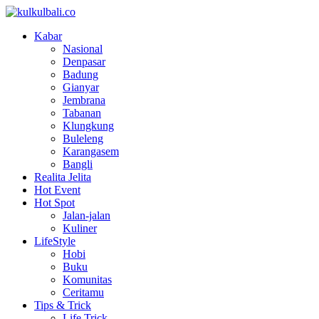
Kabar
Nasional
Denpasar
Badung
Gianyar
Jembrana
Tabanan
Klungkung
Buleleng
Karangasem
Bangli
Realita Jelita
Hot Event
Hot Spot
Jalan-jalan
Kuliner
LifeStyle
Hobi
Buku
Komunitas
Ceritamu
Tips & Trick
Life Trick