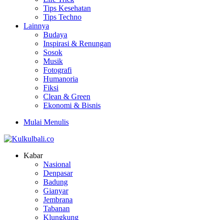
Tips Kesehatan
Tips Techno
Lainnya
Budaya
Inspirasi & Renungan
Sosok
Musik
Fotografi
Humanoria
Fiksi
Clean & Green
Ekonomi & Bisnis
Mulai Menulis
Kabar
Nasional
Denpasar
Badung
Gianyar
Jembrana
Tabanan
Klungkung