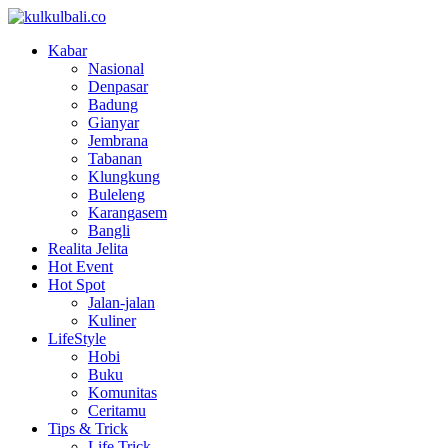
Kabar
Nasional
Denpasar
Badung
Gianyar
Jembrana
Tabanan
Klungkung
Buleleng
Karangasem
Bangli
Realita Jelita
Hot Event
Hot Spot
Jalan-jalan
Kuliner
LifeStyle
Hobi
Buku
Komunitas
Ceritamu
Tips & Trick
Life Trick