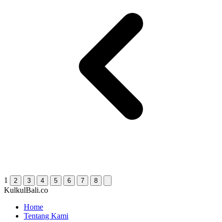
1
2
3
4
5
6
7
8
KulkulBali.co
Home
Tentang Kami