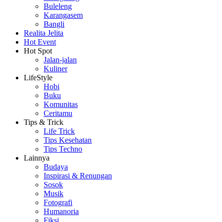
Buleleng
Karangasem
Bangli
Realita Jelita
Hot Event
Hot Spot
Jalan-jalan
Kuliner
LifeStyle
Hobi
Buku
Komunitas
Ceritamu
Tips & Trick
Life Trick
Tips Kesehatan
Tips Techno
Lainnya
Budaya
Inspirasi & Renungan
Sosok
Musik
Fotografi
Humanoria
Fiksi