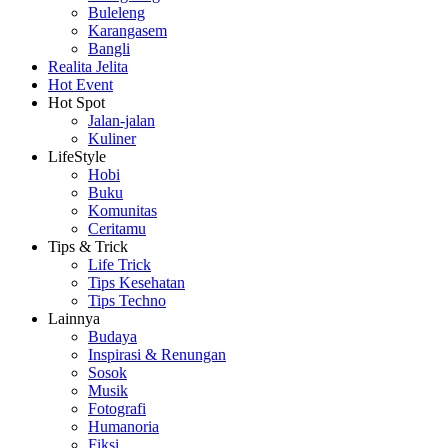
Buleleng
Karangasem
Bangli
Realita Jelita
Hot Event
Hot Spot
Jalan-jalan
Kuliner
LifeStyle
Hobi
Buku
Komunitas
Ceritamu
Tips & Trick
Life Trick
Tips Kesehatan
Tips Techno
Lainnya
Budaya
Inspirasi & Renungan
Sosok
Musik
Fotografi
Humanoria
Fiksi