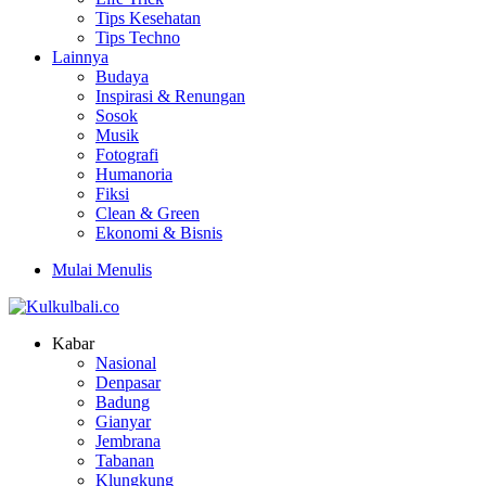
Tips Kesehatan
Tips Techno
Lainnya
Budaya
Inspirasi & Renungan
Sosok
Musik
Fotografi
Humanoria
Fiksi
Clean & Green
Ekonomi & Bisnis
Mulai Menulis
Kabar
Nasional
Denpasar
Badung
Gianyar
Jembrana
Tabanan
Klungkung