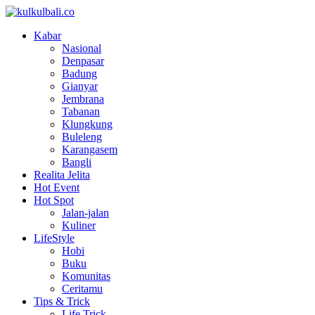
Kabar
Nasional
Denpasar
Badung
Gianyar
Jembrana
Tabanan
Klungkung
Buleleng
Karangasem
Bangli
Realita Jelita
Hot Event
Hot Spot
Jalan-jalan
Kuliner
LifeStyle
Hobi
Buku
Komunitas
Ceritamu
Tips & Trick
Life Trick