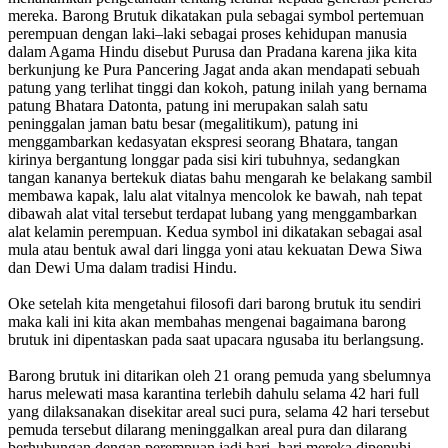
mereka. Barong Brutuk dikatakan pula sebagai symbol pertemuan
perempuan dengan laki–laki sebagai proses kehidupan manusia
dalam Agama Hindu disebut Purusa dan Pradana karena jika kita
berkunjung ke Pura Pancering Jagat anda akan mendapati sebuah
patung yang terlihat tinggi dan kokoh, patung inilah yang bernama
patung Bhatara Datonta, patung ini merupakan salah satu
peninggalan jaman batu besar (megalitikum), patung ini
menggambarkan kedasyatan ekspresi seorang Bhatara, tangan
kirinya bergantung longgar pada sisi kiri tubuhnya, sedangkan
tangan kananya bertekuk diatas bahu mengarah ke belakang sambil
membawa kapak, lalu alat vitalnya mencolok ke bawah, nah tepat
dibawah alat vital tersebut terdapat lubang yang menggambarkan
alat kelamin perempuan. Kedua symbol ini dikatakan sebagai asal
mula atau bentuk awal dari lingga yoni atau kekuatan Dewa Siwa
dan Dewi Uma dalam tradisi Hindu.
Oke setelah kita mengetahui filosofi dari barong brutuk itu sendiri
maka kali ini kita akan membahas mengenai bagaimana barong
brutuk ini dipentaskan pada saat upacara ngusaba itu berlangsung.
Barong brutuk ini ditarikan oleh 21 orang pemuda yang sbelumnya
harus melewati masa karantina terlebih dahulu selama 42 hari full
yang dilaksanakan disekitar areal suci pura, selama 42 hari tersebut
pemuda tersebut dilarang meninggalkan areal pura dan dilarang
berhubungan dengan perempuan jadi hari–hari mereka dipenuhi