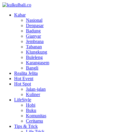
Kabar
Nasional
Denpasar
Badung
Gianyar
Jembrana
Tabanan
Klungkung
Buleleng
Karangasem
Bangli
Realita Jelita
Hot Event
Hot Spot
Jalan-jalan
Kuliner
LifeStyle
Hobi
Buku
Komunitas
Ceritamu
Tips & Trick
Life Trick