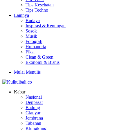
Tips Kesehatan
Tips Techno
Lainnya
Budaya
Inspirasi & Renungan
Sosok
Musik
Fotografi
Humanoria
Fiksi
Clean & Green
Ekonomi & Bisnis
Mulai Menulis
Kabar
Nasional
Denpasar
Badung
Gianyar
Jembrana
Tabanan
Klungkung