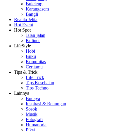
Buleleng
Karangasem
Bangli
Realita Jelita
Hot Event
Hot Spot
Jalan-jalan
Kuliner
LifeStyle
Hobi
Buku
Komunitas
Ceritamu
Tips & Trick
Life Trick
Tips Kesehatan
Tips Techno
Lainnya
Budaya
Inspirasi & Renungan
Sosok
Musik
Fotografi
Humanoria
Fiksi