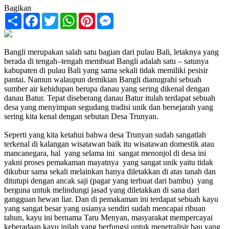
Bagikan
Share
Facebook
Twitter
WhatsApp
Pinterest
Messenger
Bangli merupakan salah satu bagian dari pulau Bali, letaknya yang
berada di tengah–tengah membuat Bangli adalah satu – satunya
kabupaten di pulau Bali yang sama sekali tidak memiliki pesisir
pantai. Namun walaupun demikian Bangli dianugrahi sebuah
sumber air kehidupan berupa danau yang sering dikenal dengan
danau Batur. Tepat diseberang danau Batur itulah terdapat sebuah
desa yang menyimpan segudang tradisi unik dan bersejarah yang
sering kita kenal dengan sebutan Desa Trunyan.
Seperti yang kita ketahui bahwa desa Trunyan sudah sangatlah
terkenal di kalangan wisatawan baik itu wisatawan domestik atau
mancanegara, hal yang selama ini sangat menonjol di desa ini
yakni proses pemakaman mayatnya yang sangat unik yaitu tidak
dikubur sama sekali melainkan hanya diletakkan di atas tanah dan
ditutupi dengan ancak saji (pagar yang terbuat dari bambu) yang
berguna untuk melindungi jasad yang diletakkan di sana dari
gangguan hewan liar. Dan di pemakaman ini terdapat sebuah kayu
yang sangat besar yang usianya sendiri sudah mencapai ribuan
tahun, kayu ini bernama Taru Menyan, masyarakat mempercayai
keberadaan kayu inilah yang berfungsi untuk menetralisir bau yang