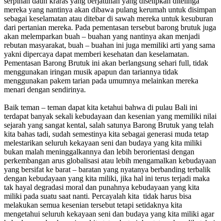
serpihan daun kraras yang berjatuhan yang diselipkan ditelinga
mereka yang nantinya akan dibawa pulang kerumah untuk disimpan
sebagai keselamatan atau ditebar di sawah mereka untuk kesuburan
dari pertanian mereka. Pada pementasan tersebut barong brutuk juga
akan melemparkan buah – buahan yang nantinya akan menjadi
rebutan masyarakat, buah – buahan ini juga memiliki arti yang sama
yakni dipercaya dapat memberi kesehatan dan keselamatan.
Pementasan Barong Brutuk ini akan berlangsung sehari full, tidak
menggunakan iringan musik apapun dan tariannya tidak
menggunakan pakem tarian pada umumnya melainkan mereka
menari dengan sendirinya.
Baik teman – teman dapat kita ketahui bahwa di pulau Bali ini
terdapat banyak sekali kebudayaan dan kesenian yang memiliki nilai
sejarah yang sangat kental, salah satunya Barong Brutuk yang telah
kita bahas tadi, sudah semestinya kita sebagai generasi muda tetap
melestarikan seluruh kekayaan seni dan budaya yang kita miliki
bukan malah meninggalkannya dan lebih berorientasi dengan
perkembangan arus globalisasi atau lebih mengamalkan kebudayaan
yang bersifat ke barat – baratan yang nyatanya berbanding terbalik
dengan kebudayaan yang kita miliki, jika hal ini terus terjadi maka
tak hayal degradasi moral dan punahnya kebudayaan yang kita
miliki pada suatu saat nanti. Percayalah kita tidak harus bisa
melakukan semua kesenian tersebut tetapi setidaknya kita
mengetahui seluruh kekayaan seni dan budaya yang kita miliki agar