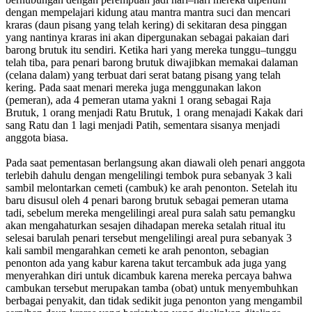
dengan mempelajari kidung atau mantra mantra suci dan mencari
kraras (daun pisang yang telah kering) di sekitaran desa pinggan
yang nantinya kraras ini akan dipergunakan sebagai pakaian dari
barong brutuk itu sendiri. Ketika hari yang mereka tunggu–tunggu
telah tiba, para penari barong brutuk diwajibkan memakai dalaman
(celana dalam) yang terbuat dari serat batang pisang yang telah
kering. Pada saat menari mereka juga menggunakan lakon
(pemeran), ada 4 pemeran utama yakni 1 orang sebagai Raja
Brutuk, 1 orang menjadi Ratu Brutuk, 1 orang menajadi Kakak dari
sang Ratu dan 1 lagi menjadi Patih, sementara sisanya menjadi
anggota biasa.
Pada saat pementasan berlangsung akan diawali oleh penari anggota
terlebih dahulu dengan mengelilingi tembok pura sebanyak 3 kali
sambil melontarkan cemeti (cambuk) ke arah penonton. Setelah itu
baru disusul oleh 4 penari barong brutuk sebagai pemeran utama
tadi, sebelum mereka mengelilingi areal pura salah satu pemangku
akan mengahaturkan sesajen dihadapan mereka setalah ritual itu
selesai barulah penari tersebut mengelilingi areal pura sebanyak 3
kali sambil mengarahkan cemeti ke arah penonton, sebagian
penonton ada yang kabur karena takut tercambuk ada juga yang
menyerahkan diri untuk dicambuk karena mereka percaya bahwa
cambukan tersebut merupakan tamba (obat) untuk menyembuhkan
berbagai penyakit, dan tidak sedikit juga penonton yang mengambil