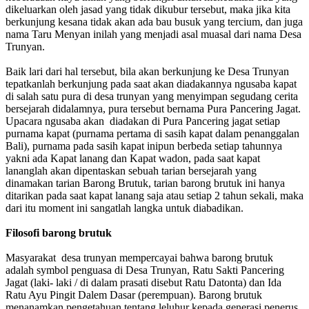
dikeluarkan oleh jasad yang tidak dikubur tersebut, maka jika kita
berkunjung kesana tidak akan ada bau busuk yang tercium, dan juga
nama Taru Menyan inilah yang menjadi asal muasal dari nama Desa
Trunyan.
Baik lari dari hal tersebut, bila akan berkunjung ke Desa Trunyan
tepatkanlah berkunjung pada saat akan diadakannya ngusaba kapat
di salah satu pura di desa trunyan yang menyimpan segudang cerita
bersejarah didalamnya, pura tersebut bernama Pura Pancering Jagat.
Upacara ngusaba akan diadakan di Pura Pancering jagat setiap
purnama kapat (purnama pertama di sasih kapat dalam penanggalan
Bali), purnama pada sasih kapat inipun berbeda setiap tahunnya
yakni ada Kapat lanang dan Kapat wadon, pada saat kapat
lananglah akan dipentaskan sebuah tarian bersejarah yang
dinamakan tarian Barong Brutuk, tarian barong brutuk ini hanya
ditarikan pada saat kapat lanang saja atau setiap 2 tahun sekali, maka
dari itu moment ini sangatlah langka untuk diabadikan.
Filosofi barong brutuk
Masyarakat desa trunyan mempercayai bahwa barong brutuk
adalah symbol penguasa di Desa Trunyan, Ratu Sakti Pancering
Jagat (laki- laki / di dalam prasati disebut Ratu Datonta) dan Ida
Ratu Ayu Pingit Dalem Dasar (perempuan). Barong brutuk
menanamkan pengetahuan tentang leluhur kepada generasi penerus