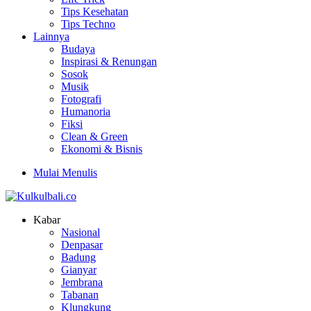
Tips Kesehatan
Tips Techno
Lainnya
Budaya
Inspirasi & Renungan
Sosok
Musik
Fotografi
Humanoria
Fiksi
Clean & Green
Ekonomi & Bisnis
Mulai Menulis
Kabar
Nasional
Denpasar
Badung
Gianyar
Jembrana
Tabanan
Klungkung