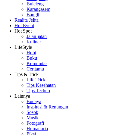
Buleleng
Karangasem
Bangli
Realita Jelita
Hot Event
Hot Spot
Jalan-jalan
Kuliner
LifeStyle
Hobi
Buku
Komunitas
Ceritamu
Tips & Trick
Life Trick
Tips Kesehatan
Tips Techno
Lainnya
Budaya
Inspirasi & Renungan
Sosok
Musik
Fotografi
Humanoria
Fiksi