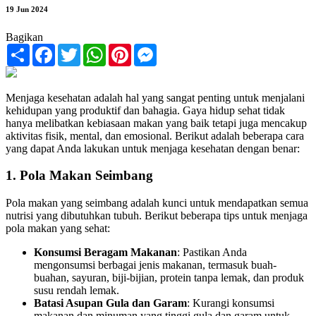
19 Jun 2024
Bagikan
Share
Facebook
Twitter
WhatsApp
Pinterest
Messenger
Menjaga kesehatan adalah hal yang sangat penting untuk menjalani
kehidupan yang produktif dan bahagia. Gaya hidup sehat tidak
hanya melibatkan kebiasaan makan yang baik tetapi juga mencakup
aktivitas fisik, mental, dan emosional. Berikut adalah beberapa cara
yang dapat Anda lakukan untuk menjaga kesehatan dengan benar:
1. Pola Makan Seimbang
Pola makan yang seimbang adalah kunci untuk mendapatkan semua
nutrisi yang dibutuhkan tubuh. Berikut beberapa tips untuk menjaga
pola makan yang sehat:
Konsumsi Beragam Makanan
: Pastikan Anda
mengonsumsi berbagai jenis makanan, termasuk buah-
buahan, sayuran, biji-bijian, protein tanpa lemak, dan produk
susu rendah lemak.
Batasi Asupan Gula dan Garam
: Kurangi konsumsi
makanan dan minuman yang tinggi gula dan garam untuk