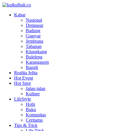
Kabar
Nasional
Denpasar
Badung
Gianyar
Jembrana
Tabanan
Klungkung
Buleleng
Karangasem
Bangli
Realita Jelita
Hot Event
Hot Spot
Jalan-jalan
Kuliner
LifeStyle
Hobi
Buku
Komunitas
Ceritamu
Tips & Trick
Life Trick