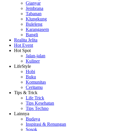
Gianyar
Jembrana
Tabanan
Klungkung
Buleleng
Karangasem
Bangli
Realita Jelita
Hot Event
Hot Spot
Jalan-jalan
Kuliner
LifeStyle
Hobi
Buku
Komunitas
Ceritamu
Tips & Trick
Life Trick
Tips Kesehatan
Tips Techno
Lainnya
Budaya
Inspirasi & Renungan
Sosok