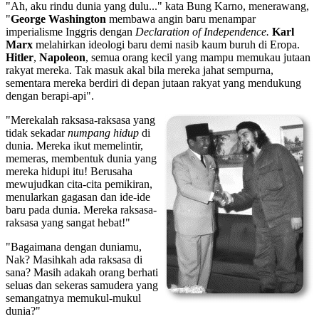
"Ah, aku rindu dunia yang dulu..." kata Bung Karno, menerawang,
"
George Washington
membawa angin baru menampar
imperialisme Inggris dengan
Declaration of Independence.
Karl
Marx
melahirkan ideologi baru demi nasib kaum buruh di Eropa.
Hitler
,
Napoleon
, semua orang kecil yang mampu memukau jutaan
rakyat mereka. Tak masuk akal bila mereka jahat sempurna,
sementara mereka berdiri di depan jutaan rakyat yang mendukung
dengan berapi-api".
"Merekalah raksasa-raksasa yang
tidak sekadar
numpang hidup
di
dunia. Mereka ikut memelintir,
memeras, membentuk dunia yang
mereka hidupi itu! Berusaha
mewujudkan cita-cita pemikiran,
menularkan gagasan dan ide-ide
baru pada dunia. Mereka raksasa-
raksasa yang sangat hebat!"
"Bagaimana dengan duniamu,
Nak? Masihkah ada raksasa di
sana? Masih adakah orang berhati
seluas dan sekeras samudera yang
semangatnya memukul-mukul
dunia?"