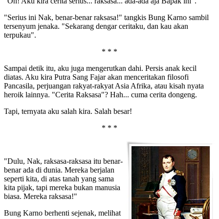
"Oh! Aku kira cerita serius... raksasa... ada-ada aja Bapak ini".
"Serius ini Nak, benar-benar raksasa!" tangkis Bung Karno sambil
tersenyum jenaka. "Sekarang dengar ceritaku, dan kau akan
terpukau".
* * *
Sampai detik itu, aku juga mengerutkan dahi. Persis anak kecil
diatas. Aku kira Putra Sang Fajar akan menceritakan filosofi
Pancasila, perjuangan rakyat-rakyat Asia Afrika, atau kisah nyata
heroik lainnya. "Cerita Raksasa"? Hah... cuma cerita dongeng.
Tapi, ternyata aku salah kira. Salah besar!
* * *
"Dulu, Nak, raksasa-raksasa itu benar-
benar ada di dunia. Mereka berjalan
seperti kita, di atas tanah yang sama
kita pijak, tapi mereka bukan manusia
biasa. Mereka raksasa!"
Bung Karno berhenti sejenak, melihat