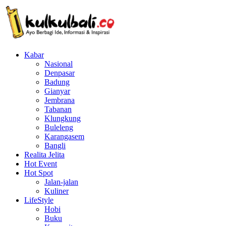
Kabar
Nasional
Denpasar
Badung
Gianyar
Jembrana
Tabanan
Klungkung
Buleleng
Karangasem
Bangli
Realita Jelita
Hot Event
Hot Spot
Jalan-jalan
Kuliner
LifeStyle
Hobi
Buku