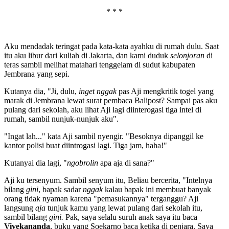
* * *
Aku mendadak teringat pada kata-kata ayahku di rumah dulu. Saat
itu aku libur dari kuliah di Jakarta, dan kami duduk
selonjoran
di
teras sambil melihat matahari tenggelam di sudut kabupaten
Jembrana yang sepi.
Kutanya dia, "Ji, dulu,
inget nggak
pas Aji mengkritik togel yang
marak di Jembrana lewat surat pembaca Balipost? Sampai pas aku
pulang dari sekolah, aku lihat Aji lagi diinterogasi tiga intel di
rumah, sambil nunjuk-nunjuk aku".
"Ingat lah..." kata Aji sambil nyengir. "Besoknya dipanggil ke
kantor polisi buat diintrogasi lagi. Tiga jam, haha!"
Kutanyai dia lagi, "
ngobrolin
apa aja di sana?"
Aji ku tersenyum. Sambil senyum itu, Beliau bercerita, "Intelnya
bilang
gini
, bapak sadar
nggak
kalau bapak ini membuat banyak
orang tidak nyaman karena "pemasukannya" terganggu? Aji
langsung
aja
tunjuk kamu yang lewat pulang dari sekolah itu,
sambil bilang
gini.
Pak, saya selalu suruh anak saya itu baca
Vivekananda
, buku yang Soekarno baca ketika di penjara. Saya