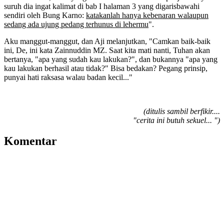
suruh dia ingat kalimat di bab I halaman 3 yang digarisbawahi
sendiri oleh Bung Karno:
katakanlah hanya kebenaran walaupun
sedang ada ujung pedang terhunus di lehermu
".
Aku manggut-manggut, dan Aji melanjutkan, "Camkan baik-baik
ini, De, ini kata Zainnuddin MZ. Saat kita mati nanti, Tuhan akan
bertanya, "apa yang sudah kau lakukan?", dan bukannya "apa yang
kau lakukan berhasil atau tidak?" Bisa bedakan? Pegang prinsip,
punyai hati raksasa walau badan kecil..."
(ditulis sambil berfikir....
"cerita ini butuh sekuel... ")
Komentar