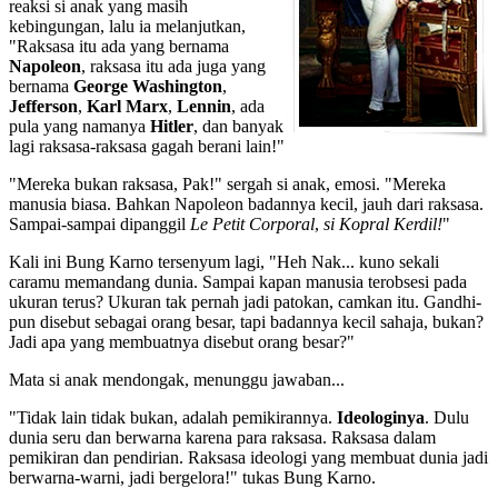
reaksi si anak yang masih
kebingungan, lalu ia melanjutkan,
"Raksasa itu ada yang bernama
Napoleon
, raksasa itu ada juga yang
bernama
George Washington
,
Jefferson
,
Karl Marx
,
L
ennin
, ada
pula yang namanya
Hitler
, dan banyak
lagi raksasa-raksasa gagah berani lain!"
"Mereka bukan raksasa, Pak!" sergah si anak, emosi. "Mereka
manusia biasa. Bahkan Napoleon badannya kecil, jauh dari raksasa.
Sampai-sampai dipanggil
Le Petit Corporal
,
si Kopral Kerdil!
"
Kali ini Bung Karno tersenyum lagi, "Heh Nak... kuno sekali
caramu memandang dunia. Sampai kapan manusia terobsesi pada
ukuran terus? Ukuran tak pernah jadi patokan, camkan itu. Gandhi-
pun disebut sebagai orang besar, tapi badannya kecil sahaja, bukan?
Jadi apa yang membuatnya disebut orang besar?"
Mata si anak mendongak, menunggu jawaban...
"Tidak lain tidak bukan, adalah pemikirannya.
Ideologinya
. Dulu
dunia seru dan berwarna karena para raksasa. Raksasa dalam
pemikiran dan pendirian. Raksasa ideologi yang membuat dunia jadi
berwarna-warni, jadi bergelora!" tukas Bung Karno.