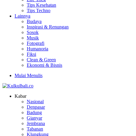
Tips Kesehatan
Tips Techno
Lainnya
Budaya
Inspirasi & Renungan
Sosok
Musik
Fotografi
Humanoria
Fiksi
Clean & Green
Ekonomi & Bisnis
Mulai Menulis
Kabar
Nasional
Denpasar
Badung
Gianyar
Jembrana
Tabanan
Klungkung