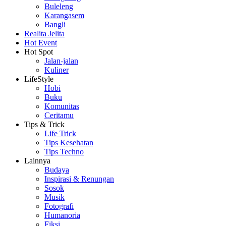
Buleleng
Karangasem
Bangli
Realita Jelita
Hot Event
Hot Spot
Jalan-jalan
Kuliner
LifeStyle
Hobi
Buku
Komunitas
Ceritamu
Tips & Trick
Life Trick
Tips Kesehatan
Tips Techno
Lainnya
Budaya
Inspirasi & Renungan
Sosok
Musik
Fotografi
Humanoria
Fiksi