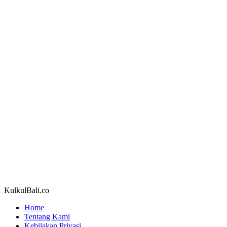
KulkulBali.co
Home
Tentang Kami
Kebijakan Privasi