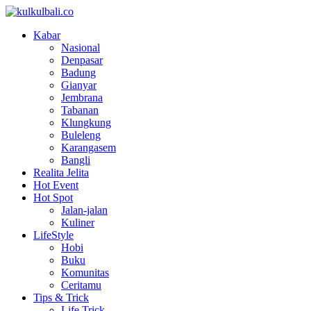
Kabar
Nasional
Denpasar
Badung
Gianyar
Jembrana
Tabanan
Klungkung
Buleleng
Karangasem
Bangli
Realita Jelita
Hot Event
Hot Spot
Jalan-jalan
Kuliner
LifeStyle
Hobi
Buku
Komunitas
Ceritamu
Tips & Trick
Life Trick