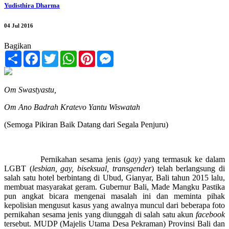
Yudisthira Dharma
04 Jul 2016
Bagikan
Share
Facebook
Twitter
WhatsApp
Pinterest
Messenger
Om Swastyastu,
Om Ano Badrah Kratevo Yantu Wiswatah
(Semoga Pikiran Baik Datang dari Segala Penjuru)
Pernikahan sesama jenis (
gay)
yang termasuk ke dalam
LGBT (
lesbian, gay, biseksual, transgender
) telah berlangsung di
salah satu hotel berbintang di Ubud, Gianyar, Bali tahun 2015 lalu,
membuat masyarakat geram. Gubernur Bali, Made Mangku Pastika
pun angkat bicara mengenai masalah ini dan meminta pihak
kepolisian mengusut kasus yang awalnya muncul dari beberapa foto
pernikahan sesama jenis yang diunggah di salah satu akun
facebook
tersebut. MUDP (Majelis Utama Desa Pekraman) Provinsi Bali dan