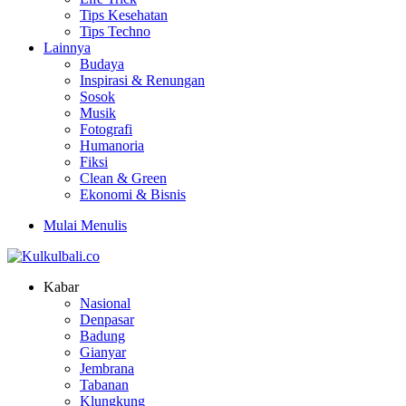
Tips Kesehatan
Tips Techno
Lainnya
Budaya
Inspirasi & Renungan
Sosok
Musik
Fotografi
Humanoria
Fiksi
Clean & Green
Ekonomi & Bisnis
Mulai Menulis
Kabar
Nasional
Denpasar
Badung
Gianyar
Jembrana
Tabanan
Klungkung