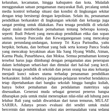
kelurahan, kecamatan, hingga kabupaten dan kota. Mulailah
menggunakan satuan pengamanan masyarakat Bali, pecalang untuk
media kontrol terhadap situasi dan kondisi di lingkungan sekitar
dengan tetap bersinergi dengan kepolisian. Selain itu, penanaman
pendidikan berkarakter di lingkungan sekolah dan keluarga juga
sangat penting untuk dilakukan. Para tenaga pendidik di sekolah
dapat mulai memberikan pemahaman tentang beberapa konsep,
seperti: Budi Pekerti yang mencakup pendidikan etika dan sopan
santun, konsep Pancasila dan Kewarganegaraan yang mencakup
aturan perundang-undangan, konsep Tri Kaya Parisudha, yaitu
berpikir, berkata, dan berbuat yang baik serta konsep Panca Srada
yang mencakup keyakinan akan Ida Sang Hyang Widhi, Atman,
Karma Phala, Punarbhawa, dan Moksa. Semua pemahaman konsep
tersebut harus juga diimbangi dengan pengamalan atau penerapan
dalam kehidupan sehari-hari dan dimulai dari hal-hal yang kecil.
Peran tenaga pendidik di sekolah dan peran orang tua atau keluarga
menjadi kunci sukses utama terhadap penanaman pendidikan
berkarakter. Inilah sebabnya pelajaran-pelajaran tersebut hendaknya
tetap dipertahankan dari bangku sekolah hingga bangku kuliah,
hanya bobot pemahaman dan pendalaman materinya saja
disesuaikan. Generasi muda sebagai generasi penerus bangsa
diharapkan pula untuk mulai menerapkan nilai-nilai adi luhung para
leluhur Bali yang sudah diwariskan dari turun temurun, MULAT
SARIRA. Adanya proses evaluasi diri sendiri untuk mulai
bercermin dan menemukan solusi atas permasalahan yang sedang