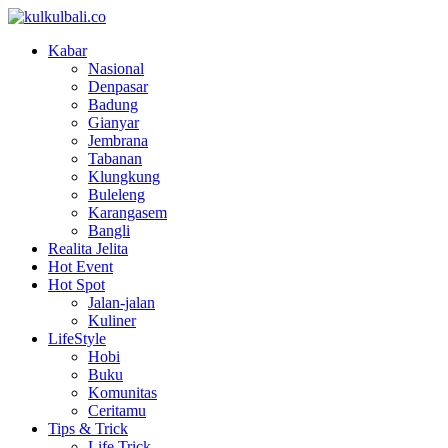
Kabar
Nasional
Denpasar
Badung
Gianyar
Jembrana
Tabanan
Klungkung
Buleleng
Karangasem
Bangli
Realita Jelita
Hot Event
Hot Spot
Jalan-jalan
Kuliner
LifeStyle
Hobi
Buku
Komunitas
Ceritamu
Tips & Trick
Life Trick