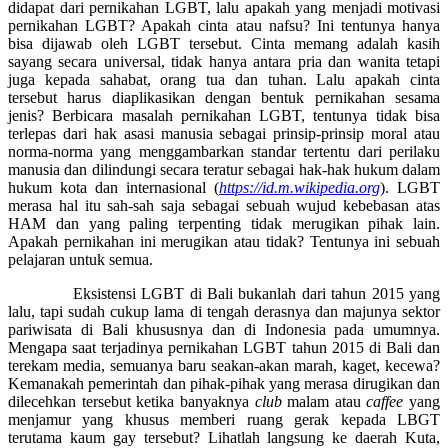
didapat dari pernikahan LGBT, lalu apakah yang menjadi motivasi
pernikahan LGBT? Apakah cinta atau nafsu? Ini tentunya hanya
bisa dijawab oleh LGBT tersebut. Cinta memang adalah kasih
sayang secara universal, tidak hanya antara pria dan wanita tetapi
juga kepada sahabat, orang tua dan tuhan. Lalu apakah cinta
tersebut harus diaplikasikan dengan bentuk pernikahan sesama
jenis? Berbicara masalah pernikahan LGBT, tentunya tidak bisa
terlepas dari hak asasi manusia sebagai prinsip-prinsip moral atau
norma-norma yang menggambarkan standar tertentu dari perilaku
manusia dan dilindungi secara teratur sebagai hak-hak hukum dalam
hukum kota dan internasional (
https://id.m.wikipedia.org
). LGBT
merasa hal itu sah-sah saja sebagai sebuah wujud kebebasan atas
HAM dan yang paling terpenting tidak merugikan pihak lain.
Apakah pernikahan ini merugikan atau tidak? Tentunya ini sebuah
pelajaran untuk semua.
Eksistensi LGBT di Bali bukanlah dari tahun 2015 yang
lalu, tapi sudah cukup lama di tengah derasnya dan majunya sektor
pariwisata di Bali khususnya dan di Indonesia pada umumnya.
Mengapa saat terjadinya pernikahan LGBT tahun 2015 di Bali dan
terekam media, semuanya baru seakan-akan marah, kaget, kecewa?
Kemanakah pemerintah dan pihak-pihak yang merasa dirugikan dan
dilecehkan tersebut ketika banyaknya
club
malam atau
caffee
yang
menjamur yang khusus memberi ruang gerak kepada LBGT
terutama kaum gay tersebut? Lihatlah langsung ke daerah Kuta,