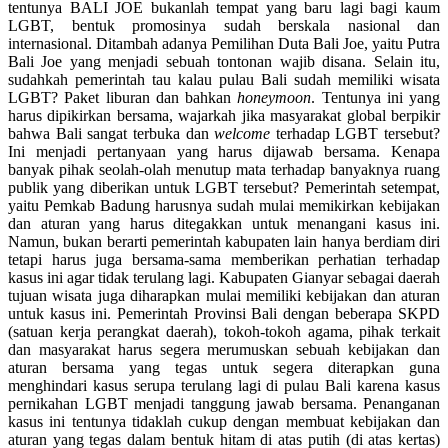
tentunya BALI JOE bukanlah tempat yang baru lagi bagi kaum
LGBT, bentuk promosinya sudah berskala nasional dan
internasional. Ditambah adanya Pemilihan Duta Bali Joe, yaitu Putra
Bali Joe yang menjadi sebuah tontonan wajib disana. Selain itu,
sudahkah pemerintah tau kalau pulau Bali sudah memiliki wisata
LGBT? Paket liburan dan bahkan
honeymoon
. Tentunya ini yang
harus dipikirkan bersama, wajarkah jika masyarakat global berpikir
bahwa Bali sangat terbuka dan
welcome
terhadap LGBT tersebut?
Ini menjadi pertanyaan yang harus dijawab bersama. Kenapa
banyak pihak seolah-olah menutup mata terhadap banyaknya ruang
publik yang diberikan untuk LGBT tersebut? Pemerintah setempat,
yaitu Pemkab Badung harusnya sudah mulai memikirkan kebijakan
dan aturan yang harus ditegakkan untuk menangani kasus ini.
Namun, bukan berarti pemerintah kabupaten lain hanya berdiam diri
tetapi harus juga bersama-sama memberikan perhatian terhadap
kasus ini agar tidak terulang lagi. Kabupaten Gianyar sebagai daerah
tujuan wisata juga diharapkan mulai memiliki kebijakan dan aturan
untuk kasus ini. Pemerintah Provinsi Bali dengan beberapa SKPD
(satuan kerja perangkat daerah), tokoh-tokoh agama, pihak terkait
dan masyarakat harus segera merumuskan sebuah kebijakan dan
aturan bersama yang tegas untuk segera diterapkan guna
menghindari kasus serupa terulang lagi di pulau Bali karena kasus
pernikahan LGBT menjadi tanggung jawab bersama. Penanganan
kasus ini tentunya tidaklah cukup dengan membuat kebijakan dan
aturan yang tegas dalam bentuk hitam di atas putih (di atas kertas)