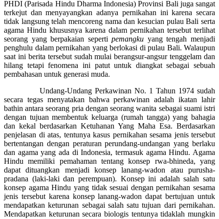
PHDI (Parisada Hindu Dharma Indonesia) Provinsi Bali juga sangat
terkejut dan menyayangkan adanya pernikahan ini karena secara
tidak langsung telah mencoreng nama dan kesucian pulau Bali serta
agama Hindu khususnya karena dalam pernikahan tersebut terlihat
seorang yang berpakaian seperti
pemangku
yang tengah menjadi
penghulu dalam pernikahan yang berlokasi di pulau Bali. Walaupun
saat ini berita tersebut sudah mulai berangsur-angsur tenggelam dan
hilang tetapi fenomena ini patut untuk diangkat sebagai sebuah
pembahasan untuk generasi muda.
Undang-Undang Perkawinan No. 1 Tahun 1974 sudah
secara tegas menyatakan bahwa perkawinan adalah ikatan lahir
bathin antara seorang pria dengan seorang wanita sebagai suami istri
dengan tujuan membentuk keluarga (rumah tangga) yang bahagia
dan kekal berdasarkan Ketuhanan Yang Maha Esa. Berdasarkan
penjelasan di atas, tentunya kasus pernikahan sesama jenis tersebut
bertentangan dengan peraturan perundang-undangan yang berlaku
dan agama yang ada di Indonesia, termasuk agama Hindu. Agama
Hindu memiliki pemahaman tentang konsep rwa-bhineda, yang
dapat dituangkan menjadi konsep lanang-wadon atau purusha-
pradana (laki-laki dan perempuan). Konsep ini adalah salah satu
konsep agama Hindu yang tidak sesuai dengan pernikahan sesama
jenis tersebut karena konsep lanang-wadon dapat bertujuan untuk
mendapatkan keturunan sebagai salah satu tujuan dari pernikahan.
Mendapatkan keturunan secara biologis tentunya tidaklah mungkin