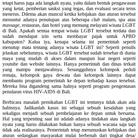
tetapi harus juga ada langkah nyata, yaitu dalam bentuk pengawasan
yang ketat, pemberian sanksi yang tegas, dan evaluasi secara terus
menerus. Dilema akan muncul ketika kebijakan dan aturan tersebut
menuntut adanya penutupan atas beberapa
club
malam, spa atau
massage
, restauran, dan hotel yang memang melayani wisata LGBT
di Bali. Apakah semua tempat wisata LGBT tersebut terdata dan
sudah mendapat izin serta membayar pajak untuk APBD
kabupaten? Kalua iya, kenapa selama ini pemerintah seperti
menutup mata tentang adanya wisata LGBT ini? Seperti penulis
jelaskan sebelumnya, wisata LGBT tersebut sudah tersebar di dunia
maya yang mudah di akses dalam maupun luar negeri seperti
youtube dan website lainnya. Hanya pemerintah dan dinas terkait
yang mampu menjawabnya. Sesungguhnya kelompok peduli
remaja, kelompok gaya dewata dan kelompok lainnya dapat
membantu program pemerintah ke depan terhadap kasus tersebut.
Mereka bisa digandeng sama halnya seperti program pengentasan
penularan virus HIV-AIDS di Bali.
Berbicara masalah pernikahan LGBT ini tentunya tidak akan ada
habisnya. Jadikanlah kasus ini sebagai sebuah kesalahan yang
sekaligus menjadi sebuah pembelajaran ke depan untuk bersama.
Hal yang terpenting saat ini adalah adanya tindakan atau langkah
nyata yang harus dilakukan bukan hanya sebuah wacana saja tapi
tidak ada realisasinya. Pemerintah tetap merumuskan kebijakan dan
aturan sedangkan masyarakat mulai berbenah dari tingkat desa/