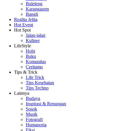
Buleleng
Karangasem
Bangli
Realita Jelita
Hot Event
Hot Spot
Jalan-jalan
Kuliner
LifeStyle
Hobi
Buku
Komunitas
Ceritamu
Tips & Trick
Life Trick
Tips Kesehatan
Tips Techno
Lainnya
Budaya
Inspirasi & Renungan
Sosok
Musik
Fotografi
Humanoria
Fiksi