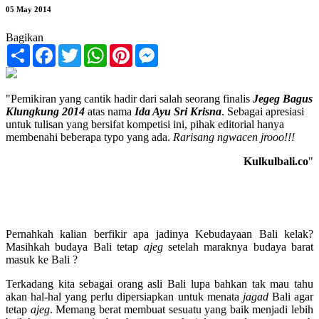
05 May 2014
Bagikan
Share
Facebook
Twitter
WhatsApp
Pinterest
Messenger
"Pemikiran yang cantik hadir dari salah seorang finalis
Jegeg Bagus
Klungkung 2014
atas nama
Ida Ayu Sri
Krisna
. Sebagai apresiasi
untuk tulisan yang bersifat kompetisi ini, pihak editorial hanya
membenahi beberapa typo yang ada.
Rarisang ngwacen jrooo!!!
Kulkulbali.co
"
Pernahkah kalian berfikir apa jadinya Kebudayaan Bali kelak?
Masihkah budaya Bali tetap
ajeg
setelah maraknya budaya barat
masuk ke Bali ?
Terkadang kita sebagai orang asli Bali lupa bahkan tak mau tahu
akan hal-hal yang perlu dipersiapkan untuk menata
jagad
Bali agar
tetap
ajeg
. Memang berat membuat sesuatu yang baik menjadi lebih