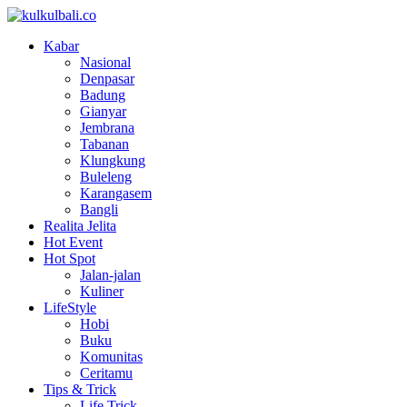
Kabar
Nasional
Denpasar
Badung
Gianyar
Jembrana
Tabanan
Klungkung
Buleleng
Karangasem
Bangli
Realita Jelita
Hot Event
Hot Spot
Jalan-jalan
Kuliner
LifeStyle
Hobi
Buku
Komunitas
Ceritamu
Tips & Trick
Life Trick