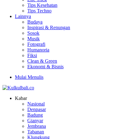
Tips Kesehatan
Tips Techno
Lainnya
Budaya
Inspirasi & Renungan
Sosok
Musik
Fotografi
Humanoria
Fiksi
Clean & Green
Ekonomi & Bisnis
Mulai Menulis
Kabar
Nasional
Denpasar
Badung
Gianyar
Jembrana
Tabanan
Klungkung