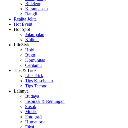
Buleleng
Karangasem
Bangli
Realita Jelita
Hot Event
Hot Spot
Jalan-jalan
Kuliner
LifeStyle
Hobi
Buku
Komunitas
Ceritamu
Tips & Trick
Life Trick
Tips Kesehatan
Tips Techno
Lainnya
Budaya
Inspirasi & Renungan
Sosok
Musik
Fotografi
Humanoria
Fiksi