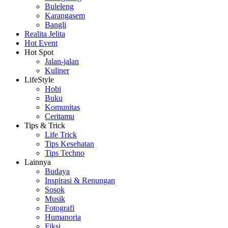
Buleleng
Karangasem
Bangli
Realita Jelita
Hot Event
Hot Spot
Jalan-jalan
Kuliner
LifeStyle
Hobi
Buku
Komunitas
Ceritamu
Tips & Trick
Life Trick
Tips Kesehatan
Tips Techno
Lainnya
Budaya
Inspirasi & Renungan
Sosok
Musik
Fotografi
Humanoria
Fiksi