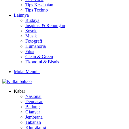
Tips Kesehatan
Tips Techno
Lainnya
Budaya
Inspirasi & Renungan
Sosok
Musik
Fotografi
Humanoria
Fiksi
Clean & Green
Ekonomi & Bisnis
Mulai Menulis
Kabar
Nasional
Denpasar
Badung
Gianyar
Jembrana
Tabanan
Klungkung