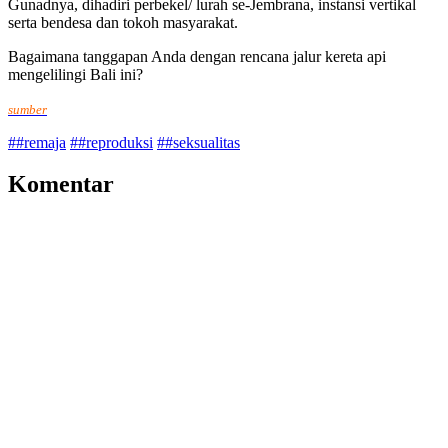
Gunadnya, dihadiri perbekel/ lurah se-Jembrana, instansi vertikal
serta bendesa dan tokoh masyarakat.
Bagaimana tanggapan Anda dengan rencana jalur kereta api
mengelilingi Bali ini?
sumber
##remaja
##reproduksi
##seksualitas
Komentar