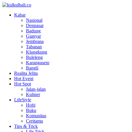
Kabar
Nasional
Denpasar
Badung
Gianyar
Jembrana
Tabanan
Klungkung
Buleleng
Karangasem
Bangli
Realita Jelita
Hot Event
Hot Spot
Jalan-jalan
Kuliner
LifeStyle
Hobi
Buku
Komunitas
Ceritamu
Tips & Trick
Life Trick