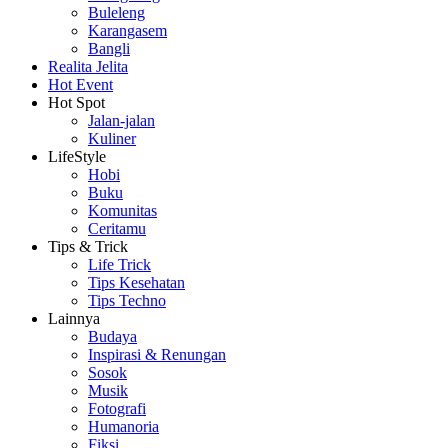
Buleleng
Karangasem
Bangli
Realita Jelita
Hot Event
Hot Spot
Jalan-jalan
Kuliner
LifeStyle
Hobi
Buku
Komunitas
Ceritamu
Tips & Trick
Life Trick
Tips Kesehatan
Tips Techno
Lainnya
Budaya
Inspirasi & Renungan
Sosok
Musik
Fotografi
Humanoria
Fiksi