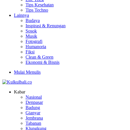
Tips Kesehatan
Tips Techno
Lainnya
Budaya
Inspirasi & Renungan
Sosok
Musik
Fotografi
Humanoria
Fiksi
Clean & Green
Ekonomi & Bisnis
Mulai Menulis
Kabar
Nasional
Denpasar
Badung
Gianyar
Jembrana
Tabanan
Klungkung