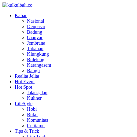
Kabar
Nasional
Denpasar
Badung
Gianyar
Jembrana
Tabanan
Klungkung
Buleleng
Karangasem
Bangli
Realita Jelita
Hot Event
Hot Spot
Jalan-jalan
Kuliner
LifeStyle
Hobi
Buku
Komunitas
Ceritamu
Tips & Trick
Life Trick