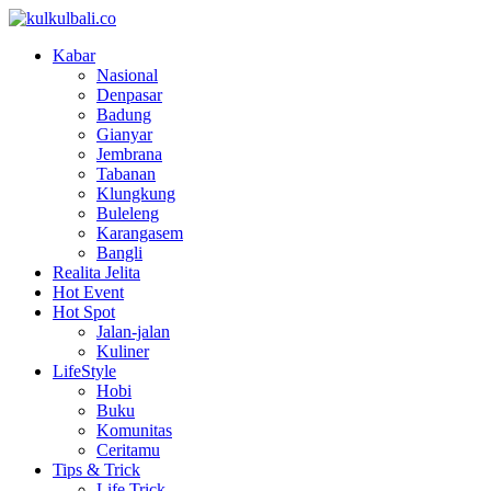
Kabar
Nasional
Denpasar
Badung
Gianyar
Jembrana
Tabanan
Klungkung
Buleleng
Karangasem
Bangli
Realita Jelita
Hot Event
Hot Spot
Jalan-jalan
Kuliner
LifeStyle
Hobi
Buku
Komunitas
Ceritamu
Tips & Trick
Life Trick