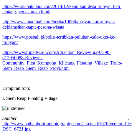
https://wisatabaliutara.com/2014/12/keunikan-desa-trunyan-bali-
tentang-pemakaman.html/
http://www.antarabali.com/berita/19066/masyarakat-trunyan-
deklarasikan-sapta-pesona-wisata
https://www.posbali.id/polisi-tertibkan-puluhan-calo-tiket-ke-
trunyan/
https://www.tripadvisor.com/Attraction_Review-g297390-
d12050088-Reviews-
Community_First_Kompong_Khleang_Floating_Village_Tours-
Siem_Reap_Siem_Reap_Provi.html
Lampiran foto:
I. Siem Reap Floating Village
Sumber :
http://www.nathanhortonphotography.com/assets_d/16705/editor_fil
DSC_6721.jpg