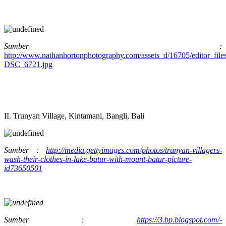
Sumber :
http://www.nathanhortonphotography.com/assets_d/16705/editor_fil
DSC_6721.jpg
II. Trunyan Village, Kintamani, Bangli, Bali
Sumber :
http://media.gettyimages.com/photos/trunyan-villagers-
wash-their-clothes-in-lake-batur-with-mount-batur-picture-
id73650501
Sumber
:
https://3.bp.blogspot.com/-