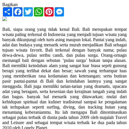
Bagikan
Share
Facebook
Twitter
WhatsApp
Pinterest
Messenger
Bali, siapa orang yang tidak kenal Bali. Bali merupakan tempat
wisata paling terkenal di Indonesia yang menjadi tujuan wisata yang
banyak dikunjungi oleh turis asing maupun lokal. Pantai yang indah,
adat dan budaya yang menarik serta murah menjadikan Bali sebagai
tujuan wisata favorit. Bali terkenal dengan banyak nama; pulau
dewa-dewa, pulau seribu candi, dan pulau surga. Orang-ornagn
memangil bali dengan sebutan ‘pulau surga’ bukan tanpa alasan.
Bali memiliki keindahan alam yang sangat luar biasa seprti gunung
berapi yang terlihat dekat dan besar; sawah yang terhampar luas
yang memberikan rasa kedamaian dan ketenangan; serta butiran
pasir pantai-pantai di Bali dan keindahan lautnya yang sangat
menggoda. Bali juga memiliki tarian-tarian yang dramatis, upacara
adat yang beragam, serta kesenian dan kerajinan tangah yang indah
dan bagus. banyak hal menarik yang ditawarkan; mulai dari
kehidupan spiritual dan kuliner tradisional sampai ke pengalaman
tak terlupakan seperti surfing, diving, dan tracking hutan yang
menantang keberanianmu. Itu lah mengapa Bali dinominasikan
sebagai pulau terbaik di dunia pada tahun 2009 oleh majalah Travel
and Leisure and sebagai tempat wisata terbaik ke dua pada tahun
2010 oleh Lonely Planet.