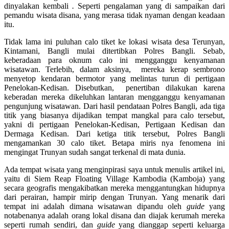
dinyalakan kembali
.
Seperti pengalaman yang di sampaikan dari
pemandu wisata disana, yang merasa tidak nyaman dengan keadaan
itu.
Tidak lama ini puluhan calo tiket ke lokasi wisata desa Terunyan,
Kintamani, Bangli mulai ditertibkan Polres Bangli. Sebab,
keberadaan para oknum calo ini mengganggu kenyamanan
wisatawan. Terlebih, dalam aksinya, mereka kerap sembrono
menyetop kendaran bermotor yang melintas turun di pertigaan
Penelokan-Kedisan. Disebutkan, penertiban dilakukan karena
keberadan mereka dikeluhkan lantaran mengganggu kenyamanan
pengunjung wisatawan. Dari hasil pendataan Polres Bangli, ada tiga
titik yang biasanya dijadikan tempat mangkal para calo tersebut,
yakni di pertigaan Penelokan-Kedisan, Pertigaan Kedisan dan
Dermaga Kedisan. Dari ketiga titik tersebut, Polres Bangli
mengamankan 30 calo tiket. Betapa miris nya fenomena ini
mengingat Trunyan sudah sangat terkenal di mata dunia.
Ada tempat wisata yang menginpirasi saya untuk menulis artikel ini,
yaitu di Siem Reap Floating Village Kambodia (Kamboja) yang
secara geografis mengakibatkan mereka menggantungkan hidupnya
dari perairan, hampir mirip dengan Trunyan. Yang menarik dari
tempat ini adalah dimana wisatawan dipandu oleh
guide
yang
notabenanya adalah orang lokal disana dan diajak kerumah mereka
seperti rumah sendiri, dan
guide
yang dianggap seperti keluarga