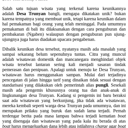
Salah satu tujuan wisata yang terkenal karena keunikannya
adalah
Desa Trunyan
bangli, mengapa dikatakan unik? bukan
karena tempatnya yang membuat unik, tetapi karena keunikan dalam
hal pemakaman bagi orang yang telah meninggal. Pada umumnya
pemakaman di bali itu dilaksanakan dengan cara penguburan dan
pembakaran (Ngaben) walaupun dengan penguburan pun ujung-
ujungnya juga harus diadakan upacara pengabenan.
Dibalik keunikan desa tersebut, nyatanya masih ada masalah yang
sampai sekarang belum sepenuhnya tuntas. Citra yang muncul
adalah wisatawan domestik dan mancanegara menghindari objek
wisata tersebut lantaran sering kali menjadi sasaran tindak
pemerasan dan penipuan. Apalagi untuk menuju ke Desa Trunyan,
wisatawan harus menggunakan sampan. Mulai dari terjadinya
pencegatan di jalan hingga tarif yang dinaikan tidak sesuai dengan
standarisasi yang dilakukan oleh pemerintah alias
pungli
. Sesekali
masih ada pengemis khususnya orang tua dan anak-anak di
lingkunangan desa Trunyan. Kadang si pengemis ini baru beraksi
saat ada wisatawan yang berkunjung, jika tidak ada wisatawan,
mereka kembali seperti warga desa Trunyan pada umumnya, dan ini
merupakan prilaku yang buruk dan sudah lama terjadi. Pernah
terdengar berita pada masa lampau bahwa terjadi kematian
boat
yang disengaja dan wisatawan yang pada kala itu berada di atas
boat
harus mengeluarkan dana lebih atau istilahnya
charge
agar
boat