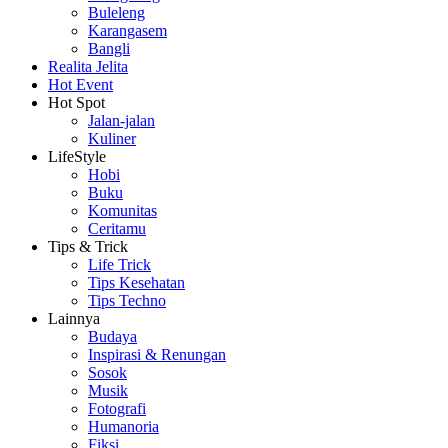
Buleleng
Karangasem
Bangli
Realita Jelita
Hot Event
Hot Spot
Jalan-jalan
Kuliner
LifeStyle
Hobi
Buku
Komunitas
Ceritamu
Tips & Trick
Life Trick
Tips Kesehatan
Tips Techno
Lainnya
Budaya
Inspirasi & Renungan
Sosok
Musik
Fotografi
Humanoria
Fiksi