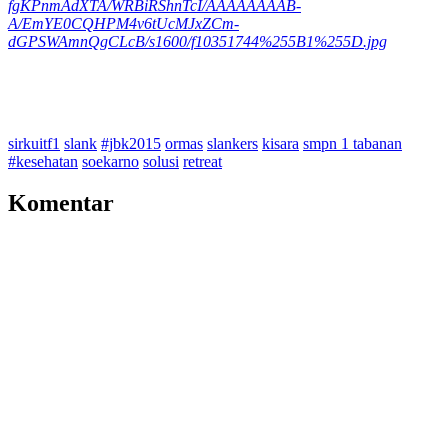
fgKPnmAdXTA/WRBiRShnTcI/AAAAAAAAB-
A/EmYE0CQHPM4v6tUcMJxZCm-
dGPSWAmnQgCLcB/s1600/f10351744%255B1%255D.jpg
sirkuitf1
slank
#jbk2015
ormas
slankers
kisara
smpn 1 tabanan
#kesehatan
soekarno
solusi
retreat
Komentar