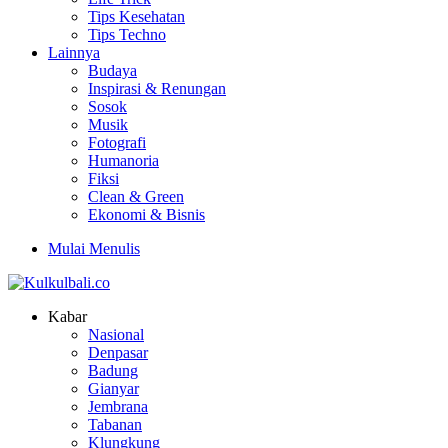
Tips Kesehatan
Tips Techno
Lainnya
Budaya
Inspirasi & Renungan
Sosok
Musik
Fotografi
Humanoria
Fiksi
Clean & Green
Ekonomi & Bisnis
Mulai Menulis
Kabar
Nasional
Denpasar
Badung
Gianyar
Jembrana
Tabanan
Klungkung