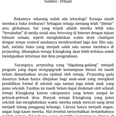
Sumber : Pribadi
Bukannya sekarang sudah ada teknologi? Kenapa masih
membaca buku lembaran? Sebagian remaja memang telah “ditelan”
arus globalisasi, hal yang terjadi adalah mereka lebih suka
“bersahabat” di media sosial atau
browsing
di Internet dengan tujuan
hiburan semata, seperti menghabiskan waktu demi
chatingan
dengan teman
sosmed
atauhanya
mendownload
lagu dan film saja.
Jadi, melalui buku yang menjadi salah satu sarana membaca di
perpusling
, diharapkan remaja Klungkung akan lebih terfokus untuk
mendapatkan informasi dan ilmu pengetahuan.
Sayangnya,
perpusling
yang “digadang-gadang” menjadi
program yang dapat
mengupgrade
kemampuan literasi ini masih
belum dimanfaatkan secara optimal oleh remaja.
Perpusling
pada
dasarnya bukan hanya ditujukan bagi anak-anak yang mengikuti
pendidikan formal di sekolah saja namun juga untuk anak yang
putus sekolah. Fasilitas ini masih belum dapat dinikmati oleh seluruh
remaja Klungkung karena cakupannya yang belum sampai ke
pelosok-pelosok desa. Banyak remaja Klungkung yang putus
sekolah dan menghabiskan waktu mereka untuk mencari uang demi
menjadi tulang punggung keluarga. Literasi hanya menjadi angan-
angan bagi kaum mereka. Hal tersebut menyebabkan bertambahnya