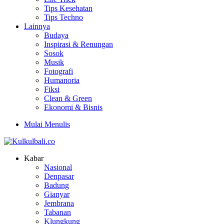
Tips Kesehatan
Tips Techno
Lainnya
Budaya
Inspirasi & Renungan
Sosok
Musik
Fotografi
Humanoria
Fiksi
Clean & Green
Ekonomi & Bisnis
Mulai Menulis
Kabar
Nasional
Denpasar
Badung
Gianyar
Jembrana
Tabanan
Klungkung