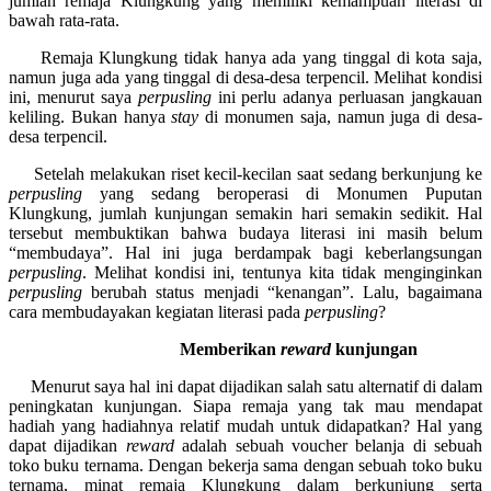
jumlah remaja Klungkung yang memiliki kemampuan literasi di
bawah rata-rata.
Remaja Klungkung tidak hanya ada yang tinggal di kota saja,
namun juga ada yang tinggal di desa-desa terpencil. Melihat kondisi
ini, menurut saya
perpusling
ini perlu adanya perluasan jangkauan
keliling. Bukan hanya
stay
di monumen saja, namun juga di desa-
desa terpencil.
Setelah melakukan riset kecil-kecilan saat sedang berkunjung ke
perpusling
yang sedang beroperasi di Monumen Puputan
Klungkung, jumlah kunjungan semakin hari semakin sedikit. Hal
tersebut membuktikan bahwa budaya literasi ini masih belum
“membudaya”. Hal ini juga berdampak bagi keberlangsungan
perpusling
. Melihat kondisi ini, tentunya kita tidak menginginkan
perpusling
berubah status menjadi “kenangan”. Lalu, bagaimana
cara membudayakan kegiatan literasi pada
perpusling
?
Memberikan
reward
kunjungan
Menurut saya hal ini dapat dijadikan salah satu alternatif di dalam
peningkatan kunjungan. Siapa remaja yang tak mau mendapat
hadiah yang hadiahnya relatif mudah untuk didapatkan? Hal yang
dapat dijadikan
reward
adalah sebuah voucher belanja di sebuah
toko buku ternama. Dengan bekerja sama dengan sebuah toko buku
ternama, minat remaja Klungkung dalam berkunjung serta