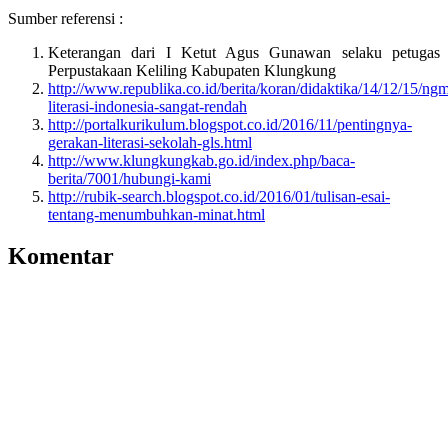
Sumber referensi :
Keterangan dari I Ketut Agus Gunawan selaku petugas
Perpustakaan Keliling Kabupaten Klungkung
http://www.republika.co.id/berita/koran/didaktika/14/12/15/n
literasi-indonesia-sangat-rendah
http://portalkurikulum.blogspot.co.id/2016/11/pentingnya-
gerakan-literasi-sekolah-gls.html
http://www.klungkungkab.go.id/index.php/baca-
berita/7001/hubungi-kami
http://rubik-search.blogspot.co.id/2016/01/tulisan-esai-
tentang-menumbuhkan-minat.html
Komentar