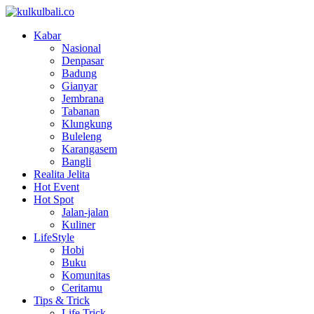
Kabar
Nasional
Denpasar
Badung
Gianyar
Jembrana
Tabanan
Klungkung
Buleleng
Karangasem
Bangli
Realita Jelita
Hot Event
Hot Spot
Jalan-jalan
Kuliner
LifeStyle
Hobi
Buku
Komunitas
Ceritamu
Tips & Trick
Life Trick