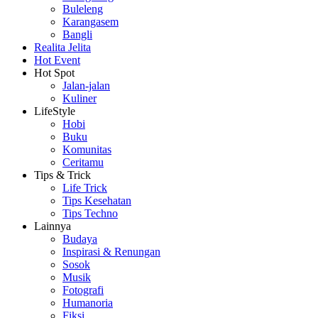
Buleleng
Karangasem
Bangli
Realita Jelita
Hot Event
Hot Spot
Jalan-jalan
Kuliner
LifeStyle
Hobi
Buku
Komunitas
Ceritamu
Tips & Trick
Life Trick
Tips Kesehatan
Tips Techno
Lainnya
Budaya
Inspirasi & Renungan
Sosok
Musik
Fotografi
Humanoria
Fiksi