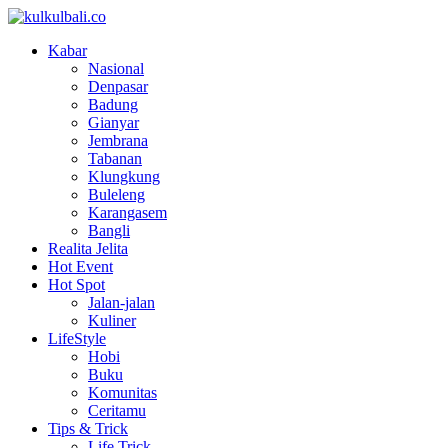
Kabar
Nasional
Denpasar
Badung
Gianyar
Jembrana
Tabanan
Klungkung
Buleleng
Karangasem
Bangli
Realita Jelita
Hot Event
Hot Spot
Jalan-jalan
Kuliner
LifeStyle
Hobi
Buku
Komunitas
Ceritamu
Tips & Trick
Life Trick