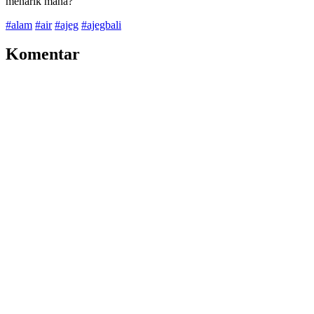
menarik mana?
#alam
#air
#ajeg
#ajegbali
Komentar