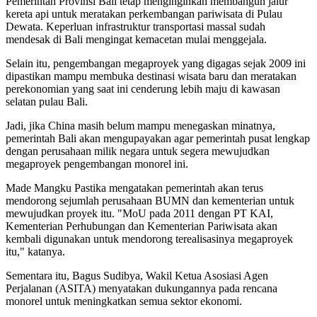
Pemerintah Provinsi Bali tetap menginginkan membangun jalur
kereta api untuk meratakan perkembangan pariwisata di Pulau
Dewata. Keperluan infrastruktur transportasi massal sudah
mendesak di Bali mengingat kemacetan mulai menggejala.
Selain itu, pengembangan megaproyek yang digagas sejak 2009 ini
dipastikan mampu membuka destinasi wisata baru dan meratakan
perekonomian yang saat ini cenderung lebih maju di kawasan
selatan pulau Bali.
Jadi, jika China masih belum mampu menegaskan minatnya,
pemerintah Bali akan mengupayakan agar pemerintah pusat lengkap
dengan perusahaan milik negara untuk segera mewujudkan
megaproyek pengembangan monorel ini.
Made Mangku Pastika mengatakan pemerintah akan terus
mendorong sejumlah perusahaan BUMN dan kementerian untuk
mewujudkan proyek itu. "MoU pada 2011 dengan PT KAI,
Kementerian Perhubungan dan Kementerian Pariwisata akan
kembali digunakan untuk mendorong terealisasinya megaproyek
itu," katanya.
Sementara itu, Bagus Sudibya, Wakil Ketua Asosiasi Agen
Perjalanan (ASITA) menyatakan dukungannya pada rencana
monorel untuk meningkatkan semua sektor ekonomi.