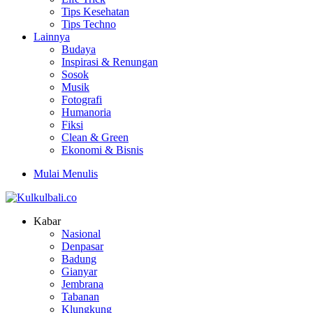
Tips Kesehatan
Tips Techno
Lainnya
Budaya
Inspirasi & Renungan
Sosok
Musik
Fotografi
Humanoria
Fiksi
Clean & Green
Ekonomi & Bisnis
Mulai Menulis
Kabar
Nasional
Denpasar
Badung
Gianyar
Jembrana
Tabanan
Klungkung