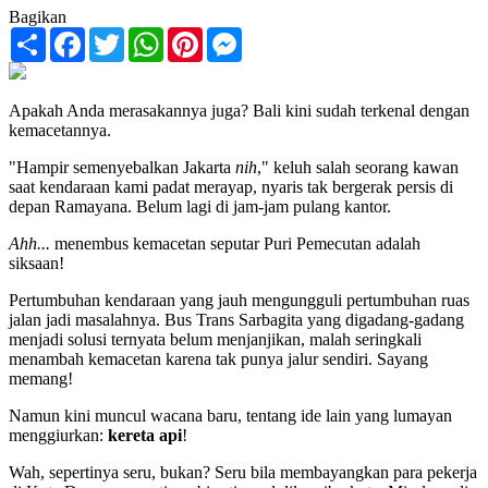
Bagikan
Share
Facebook
Twitter
WhatsApp
Pinterest
Messenger
Apakah Anda merasakannya juga? Bali kini sudah terkenal dengan
kemacetannya.
"Hampir semenyebalkan Jakarta
nih
," keluh salah seorang kawan
saat kendaraan kami padat merayap, nyaris tak bergerak persis di
depan Ramayana. Belum lagi di jam-jam pulang kantor.
Ahh...
menembus kemacetan seputar Puri Pemecutan adalah
siksaan!
Pertumbuhan kendaraan yang jauh mengungguli pertumbuhan ruas
jalan jadi masalahnya. Bus Trans Sarbagita yang digadang-gadang
menjadi solusi ternyata belum menjanjikan, malah seringkali
menambah kemacetan karena tak punya jalur sendiri. Sayang
memang!
Namun kini muncul wacana baru, tentang ide lain yang lumayan
menggiurkan:
kereta api
!
Wah, sepertinya seru, bukan? Seru bila membayangkan para pekerja