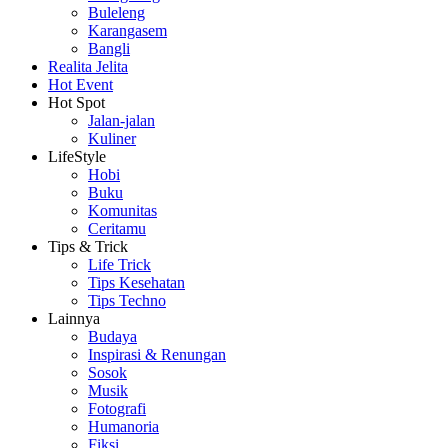
Buleleng
Karangasem
Bangli
Realita Jelita
Hot Event
Hot Spot
Jalan-jalan
Kuliner
LifeStyle
Hobi
Buku
Komunitas
Ceritamu
Tips & Trick
Life Trick
Tips Kesehatan
Tips Techno
Lainnya
Budaya
Inspirasi & Renungan
Sosok
Musik
Fotografi
Humanoria
Fiksi