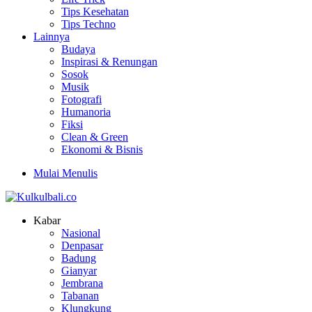
Tips Kesehatan
Tips Techno
Lainnya
Budaya
Inspirasi & Renungan
Sosok
Musik
Fotografi
Humanoria
Fiksi
Clean & Green
Ekonomi & Bisnis
Mulai Menulis
Kabar
Nasional
Denpasar
Badung
Gianyar
Jembrana
Tabanan
Klungkung