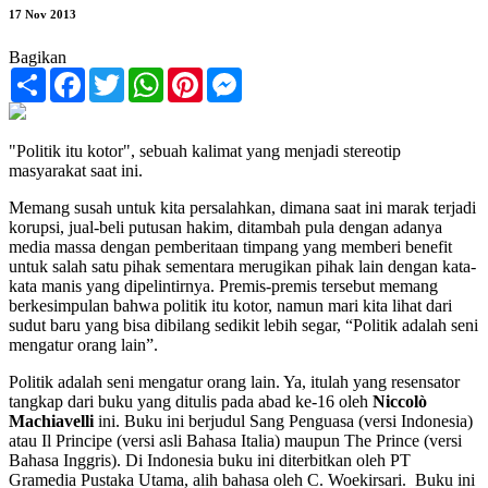
17 Nov 2013
Bagikan
Share
Facebook
Twitter
WhatsApp
Pinterest
Messenger
"Politik itu kotor", sebuah kalimat yang menjadi stereotip
masyarakat saat ini.
Memang susah untuk kita persalahkan, dimana saat ini marak terjadi
korupsi, jual-beli putusan hakim, ditambah pula dengan adanya
media massa dengan pemberitaan timpang yang memberi benefit
untuk salah satu pihak sementara merugikan pihak lain dengan kata-
kata manis yang dipelintirnya. Premis-premis tersebut memang
berkesimpulan bahwa politik itu kotor, namun mari kita lihat dari
sudut baru yang bisa dibilang sedikit lebih segar, “Politik adalah seni
mengatur orang lain”.
Politik adalah seni mengatur orang lain. Ya, itulah yang resensator
tangkap dari buku yang ditulis pada abad ke-16 oleh
Niccolò
Machiavelli
ini. Buku ini berjudul Sang Penguasa (versi Indonesia)
atau Il Principe (versi asli Bahasa Italia) maupun The Prince (versi
Bahasa Inggris). Di Indonesia buku ini diterbitkan oleh PT
Gramedia Pustaka Utama, alih bahasa oleh C. Woekirsari. Buku ini