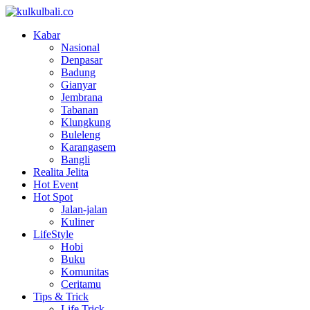
Kabar
Nasional
Denpasar
Badung
Gianyar
Jembrana
Tabanan
Klungkung
Buleleng
Karangasem
Bangli
Realita Jelita
Hot Event
Hot Spot
Jalan-jalan
Kuliner
LifeStyle
Hobi
Buku
Komunitas
Ceritamu
Tips & Trick
Life Trick