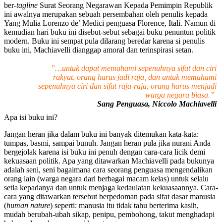
ber-
tagline
Surat Seorang Negarawan Kepada Pemimpin Republik
ini awalnya merupakan sebuah persembahan oleh penulis kepada
Yang Mulia Lorenzo de’ Medici penguasa Florence, Itali. Namun di
kemudian hari buku ini disebut-sebut sebagai buku penuntun politik
modern. Buku ini sempat pula dilarang beredar karena si penulis
buku ini, Machiavelli dianggap amoral dan terinspirasi setan.
”…untuk dapat memahami sepenuhnya sifat dan ciri
rakyat, orang harus jadi raja, dan untuk memahami
sepenuhnya ciri dan sifat raja-raja, orang harus menjadi
warga negara biasa.”
Sang Penguasa, Niccolo Machiavelli
Apa isi buku ini?
Jangan heran jika dalam buku ini banyak ditemukan kata-kata:
tumpas, basmi, sampai bunuh. Jangan heran pula jika nurani Anda
bergejolak karena isi buku ini penuh dengan cara-cara licik demi
kekuasaan politik. Apa yang ditawarkan Machiavelli pada bukunya
adalah seni, seni bagaimana cara seorang penguasa mengendalikan
orang lain (warga negara dari berbagai macam kelas) untuk selalu
setia kepadanya dan untuk menjaga kedaulatan kekuasaannya. Cara-
cara yang ditawarkan tersebut berpedoman pada sifat dasar manusia
(
human nature
) seperti: manusia itu tidak tahu berterima kasih,
mudah berubah-ubah sikap, penipu, pembohong, takut menghadapi