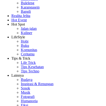
Buleleng
Karangasem
Bangli
Realita Jelita
Hot Event
Hot Spot
Jalan-jalan
Kuliner
LifeStyle
Hobi
Buku
Komunitas
Ceritamu
Tips & Trick
Life Trick
Tips Kesehatan
Tips Techno
Lainnya
Budaya
Inspirasi & Renungan
Sosok
Musik
Fotografi
Humanoria
Fiksi