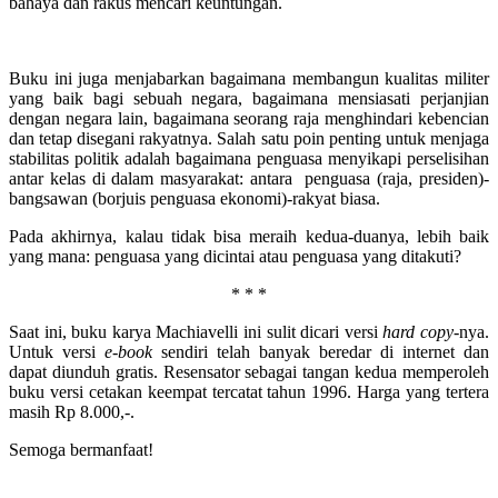
bahaya dan rakus mencari keuntungan.
Buku ini juga menjabarkan bagaimana membangun kualitas militer
yang baik bagi sebuah negara, bagaimana mensiasati perjanjian
dengan negara lain, bagaimana seorang raja menghindari kebencian
dan tetap disegani rakyatnya. Salah satu poin penting untuk menjaga
stabilitas politik adalah bagaimana penguasa menyikapi perselisihan
antar kelas di dalam masyarakat: antara penguasa (raja, presiden)-
bangsawan (borjuis penguasa ekonomi)-rakyat biasa.
Pada akhirnya, kalau tidak bisa meraih kedua-duanya, lebih baik
yang mana: penguasa yang dicintai atau penguasa yang ditakuti?
* * *
Saat ini, buku karya Machiavelli ini sulit dicari versi
hard copy
-nya.
Untuk versi
e-book
sendiri telah banyak beredar di internet dan
dapat diunduh gratis. Resensator sebagai tangan kedua memperoleh
buku versi cetakan keempat tercatat tahun 1996. Harga yang tertera
masih Rp 8.000,-.
Semoga bermanfaat!