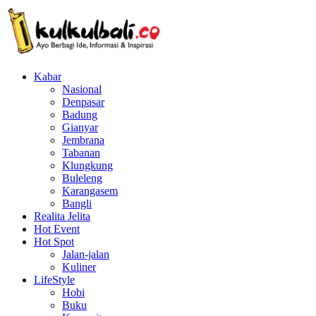
Kabar
Nasional
Denpasar
Badung
Gianyar
Jembrana
Tabanan
Klungkung
Buleleng
Karangasem
Bangli
Realita Jelita
Hot Event
Hot Spot
Jalan-jalan
Kuliner
LifeStyle
Hobi
Buku