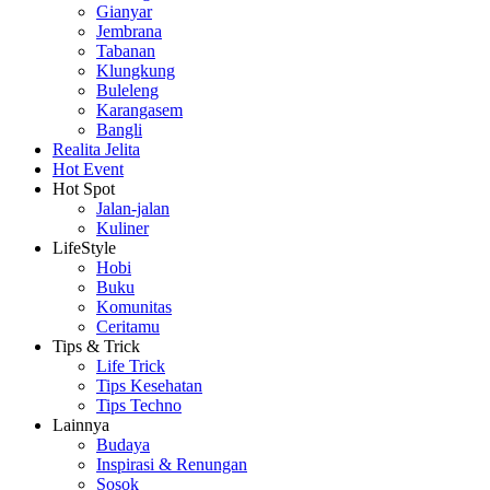
Gianyar
Jembrana
Tabanan
Klungkung
Buleleng
Karangasem
Bangli
Realita Jelita
Hot Event
Hot Spot
Jalan-jalan
Kuliner
LifeStyle
Hobi
Buku
Komunitas
Ceritamu
Tips & Trick
Life Trick
Tips Kesehatan
Tips Techno
Lainnya
Budaya
Inspirasi & Renungan
Sosok