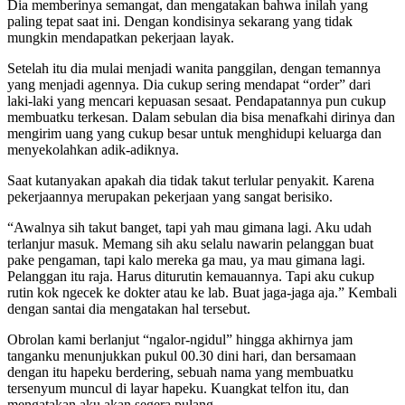
Dia memberinya semangat, dan mengatakan bahwa inilah yang
paling tepat saat ini. Dengan kondisinya sekarang yang tidak
mungkin mendapatkan pekerjaan layak.
Setelah itu dia mulai menjadi wanita panggilan, dengan temannya
yang menjadi agennya. Dia cukup sering mendapat “order” dari
laki-laki yang mencari kepuasan sesaat. Pendapatannya pun cukup
membuatku terkesan. Dalam sebulan dia bisa menafkahi dirinya dan
mengirim uang yang cukup besar untuk menghidupi keluarga dan
menyekolahkan adik-adiknya.
Saat kutanyakan apakah dia tidak takut terlular penyakit. Karena
pekerjaannya merupakan pekerjaan yang sangat berisiko.
“Awalnya sih takut banget, tapi yah mau gimana lagi. Aku udah
terlanjur masuk. Memang sih aku selalu nawarin pelanggan buat
pake pengaman, tapi kalo mereka ga mau, ya mau gimana lagi.
Pelanggan itu raja. Harus diturutin kemauannya. Tapi aku cukup
rutin kok ngecek ke dokter atau ke lab. Buat jaga-jaga aja.” Kembali
dengan santai dia mengatakan hal tersebut.
Obrolan kami berlanjut “ngalor-ngidul” hingga akhirnya jam
tanganku menunjukkan pukul 00.30 dini hari, dan bersamaan
dengan itu hapeku berdering, sebuah nama yang membuatku
tersenyum muncul di layar hapeku. Kuangkat telfon itu, dan
mengatakan aku akan segera pulang.