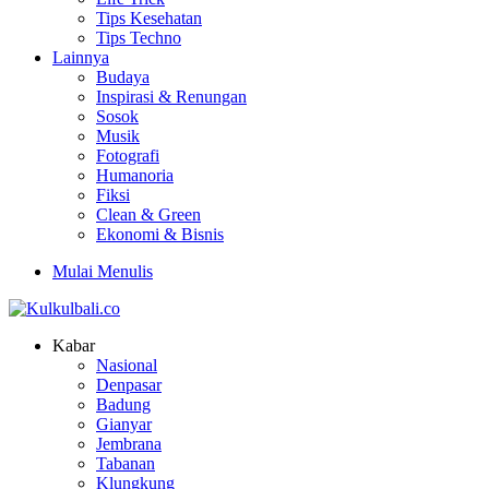
Tips Kesehatan
Tips Techno
Lainnya
Budaya
Inspirasi & Renungan
Sosok
Musik
Fotografi
Humanoria
Fiksi
Clean & Green
Ekonomi & Bisnis
Mulai Menulis
Kabar
Nasional
Denpasar
Badung
Gianyar
Jembrana
Tabanan
Klungkung