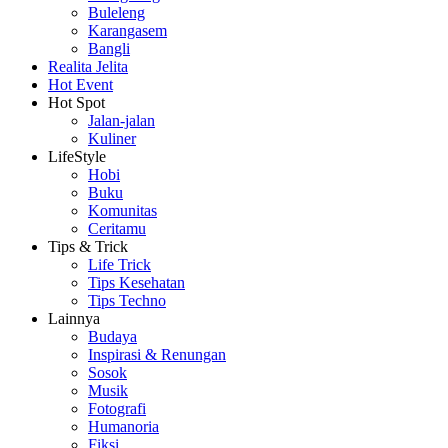
Buleleng
Karangasem
Bangli
Realita Jelita
Hot Event
Hot Spot
Jalan-jalan
Kuliner
LifeStyle
Hobi
Buku
Komunitas
Ceritamu
Tips & Trick
Life Trick
Tips Kesehatan
Tips Techno
Lainnya
Budaya
Inspirasi & Renungan
Sosok
Musik
Fotografi
Humanoria
Fiksi