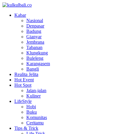
Kabar
Nasional
Denpasar
Badung
Gianyar
Jembrana
Tabanan
Klungkung
Buleleng
Karangasem
Bangli
Realita Jelita
Hot Event
Hot Spot
Jalan-jalan
Kuliner
LifeStyle
Hobi
Buku
Komunitas
Ceritamu
Tips & Trick
Life Trick