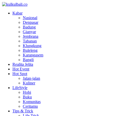
Kabar
Nasional
Denpasar
Badung
Gianyar
Jembrana
Tabanan
Klungkung
Buleleng
Karangasem
Bangli
Realita Jelita
Hot Event
Hot Spot
Jalan-jalan
Kuliner
LifeStyle
Hobi
Buku
Komunitas
Ceritamu
Tips & Trick
Life Trick