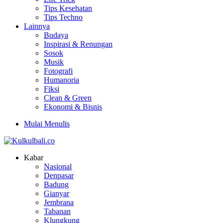
Tips Kesehatan
Tips Techno
Lainnya
Budaya
Inspirasi & Renungan
Sosok
Musik
Fotografi
Humanoria
Fiksi
Clean & Green
Ekonomi & Bisnis
Mulai Menulis
Kabar
Nasional
Denpasar
Badung
Gianyar
Jembrana
Tabanan
Klungkung