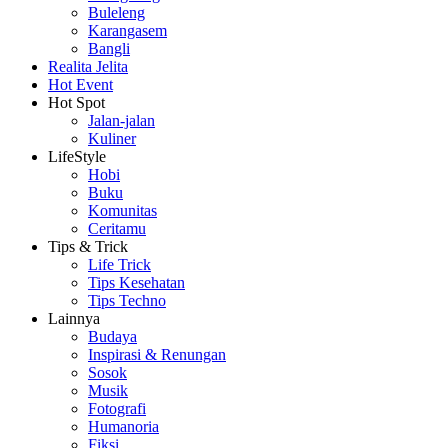
Buleleng
Karangasem
Bangli
Realita Jelita
Hot Event
Hot Spot
Jalan-jalan
Kuliner
LifeStyle
Hobi
Buku
Komunitas
Ceritamu
Tips & Trick
Life Trick
Tips Kesehatan
Tips Techno
Lainnya
Budaya
Inspirasi & Renungan
Sosok
Musik
Fotografi
Humanoria
Fiksi