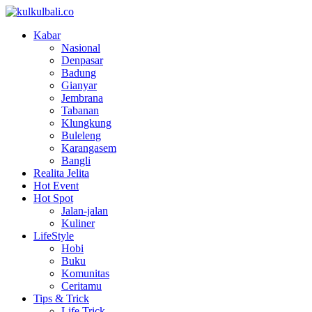
Kabar
Nasional
Denpasar
Badung
Gianyar
Jembrana
Tabanan
Klungkung
Buleleng
Karangasem
Bangli
Realita Jelita
Hot Event
Hot Spot
Jalan-jalan
Kuliner
LifeStyle
Hobi
Buku
Komunitas
Ceritamu
Tips & Trick
Life Trick