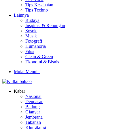
Tips Kesehatan
Tips Techno
Lainnya
Budaya
Inspirasi & Renungan
Sosok
Musik
Fotografi
Humanoria
Fiksi
Clean & Green
Ekonomi & Bisnis
Mulai Menulis
Kabar
Nasional
Denpasar
Badung
Gianyar
Jembrana
Tabanan
Klungkung