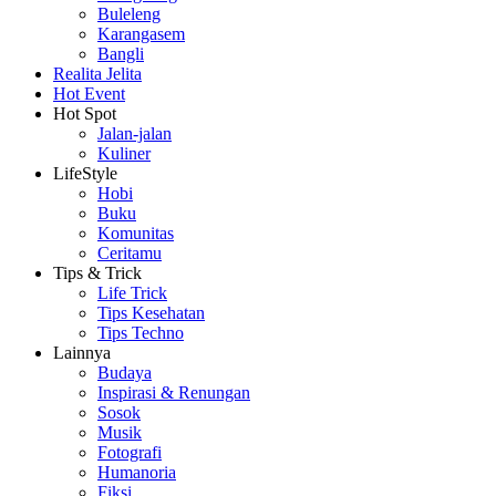
Buleleng
Karangasem
Bangli
Realita Jelita
Hot Event
Hot Spot
Jalan-jalan
Kuliner
LifeStyle
Hobi
Buku
Komunitas
Ceritamu
Tips & Trick
Life Trick
Tips Kesehatan
Tips Techno
Lainnya
Budaya
Inspirasi & Renungan
Sosok
Musik
Fotografi
Humanoria
Fiksi