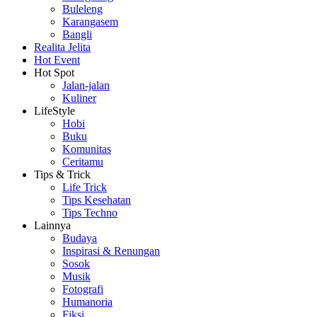
Buleleng
Karangasem
Bangli
Realita Jelita
Hot Event
Hot Spot
Jalan-jalan
Kuliner
LifeStyle
Hobi
Buku
Komunitas
Ceritamu
Tips & Trick
Life Trick
Tips Kesehatan
Tips Techno
Lainnya
Budaya
Inspirasi & Renungan
Sosok
Musik
Fotografi
Humanoria
Fiksi