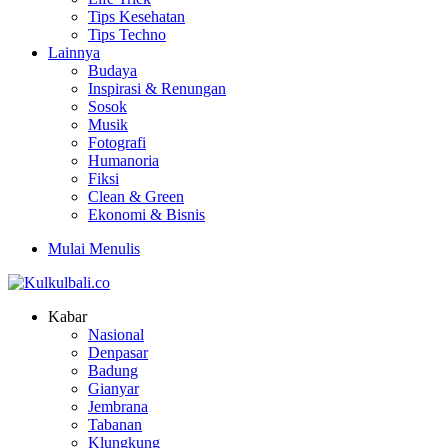
Tips Kesehatan
Tips Techno
Lainnya
Budaya
Inspirasi & Renungan
Sosok
Musik
Fotografi
Humanoria
Fiksi
Clean & Green
Ekonomi & Bisnis
Mulai Menulis
Kabar
Nasional
Denpasar
Badung
Gianyar
Jembrana
Tabanan
Klungkung