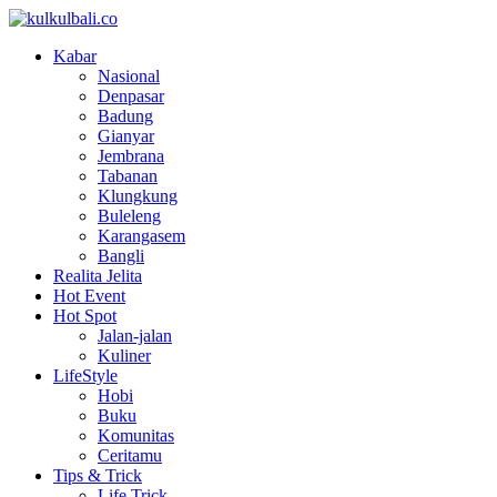
Kabar
Nasional
Denpasar
Badung
Gianyar
Jembrana
Tabanan
Klungkung
Buleleng
Karangasem
Bangli
Realita Jelita
Hot Event
Hot Spot
Jalan-jalan
Kuliner
LifeStyle
Hobi
Buku
Komunitas
Ceritamu
Tips & Trick
Life Trick