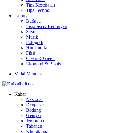
Tips Kesehatan
Tips Techno
Lainnya
Budaya
Inspirasi & Renungan
Sosok
Musik
Fotografi
Humanoria
Fiksi
Clean & Green
Ekonomi & Bisnis
Mulai Menulis
Kabar
Nasional
Denpasar
Badung
Gianyar
Jembrana
Tabanan
Klungkung