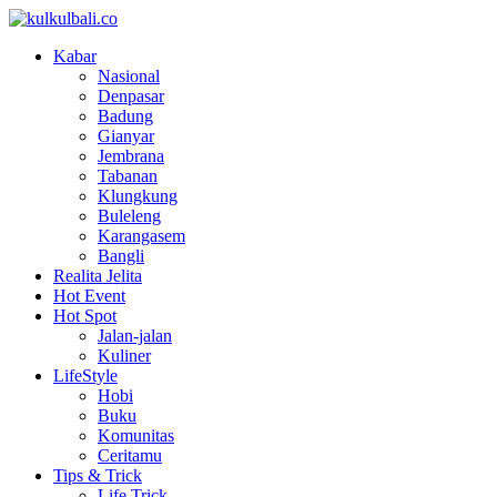
Kabar
Nasional
Denpasar
Badung
Gianyar
Jembrana
Tabanan
Klungkung
Buleleng
Karangasem
Bangli
Realita Jelita
Hot Event
Hot Spot
Jalan-jalan
Kuliner
LifeStyle
Hobi
Buku
Komunitas
Ceritamu
Tips & Trick
Life Trick