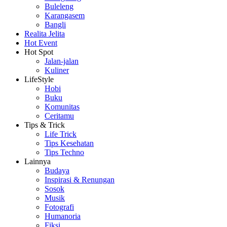
Buleleng
Karangasem
Bangli
Realita Jelita
Hot Event
Hot Spot
Jalan-jalan
Kuliner
LifeStyle
Hobi
Buku
Komunitas
Ceritamu
Tips & Trick
Life Trick
Tips Kesehatan
Tips Techno
Lainnya
Budaya
Inspirasi & Renungan
Sosok
Musik
Fotografi
Humanoria
Fiksi