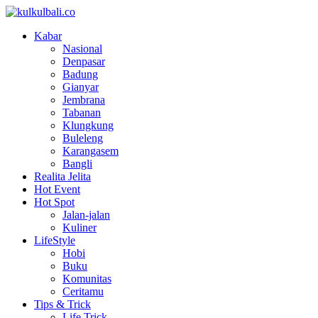
Kabar
Nasional
Denpasar
Badung
Gianyar
Jembrana
Tabanan
Klungkung
Buleleng
Karangasem
Bangli
Realita Jelita
Hot Event
Hot Spot
Jalan-jalan
Kuliner
LifeStyle
Hobi
Buku
Komunitas
Ceritamu
Tips & Trick
Life Trick