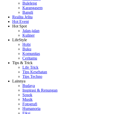
Buleleng
Karangasem
Bangli
Realita Jelita
Hot Event
Hot Spot
Jalan-jalan
Kuliner
LifeStyle
Hobi
Buku
Komunitas
Ceritamu
Tips & Trick
Life Trick
Tips Kesehatan
Tips Techno
Lainnya
Budaya
Inspirasi & Renungan
Sosok
Musik
Fotografi
Humanoria
Fiksi