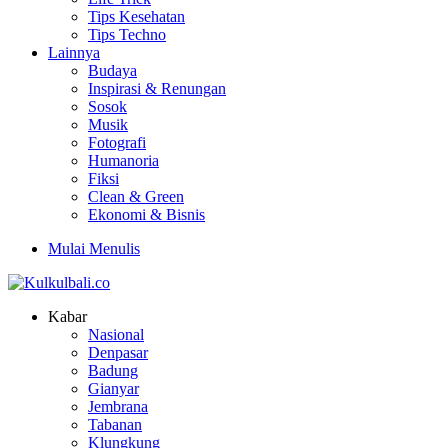
Tips Kesehatan
Tips Techno
Lainnya
Budaya
Inspirasi & Renungan
Sosok
Musik
Fotografi
Humanoria
Fiksi
Clean & Green
Ekonomi & Bisnis
Mulai Menulis
Kabar
Nasional
Denpasar
Badung
Gianyar
Jembrana
Tabanan
Klungkung