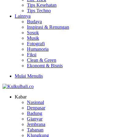
Tips Kesehatan
Tips Techno
Lainnya
Budaya
Inspirasi & Renungan
Sosok
Musik
Fotografi
Humanoria
Fiksi
Clean & Green
Ekonomi & Bisnis
Mulai Menulis
Kabar
Nasional
Denpasar
Badung
Gianyar
Jembrana
Tabanan
Klungkung