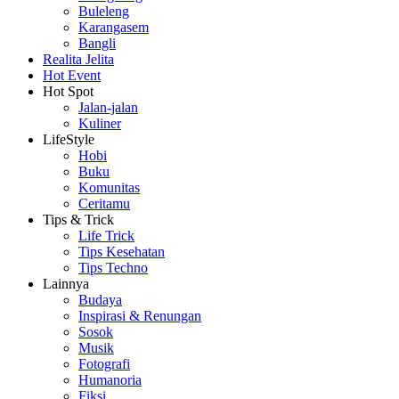
Buleleng
Karangasem
Bangli
Realita Jelita
Hot Event
Hot Spot
Jalan-jalan
Kuliner
LifeStyle
Hobi
Buku
Komunitas
Ceritamu
Tips & Trick
Life Trick
Tips Kesehatan
Tips Techno
Lainnya
Budaya
Inspirasi & Renungan
Sosok
Musik
Fotografi
Humanoria
Fiksi