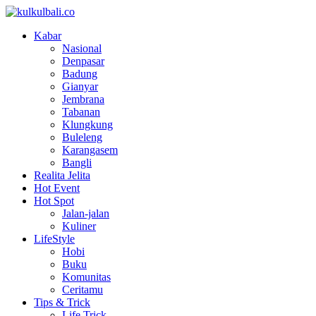
Kabar
Nasional
Denpasar
Badung
Gianyar
Jembrana
Tabanan
Klungkung
Buleleng
Karangasem
Bangli
Realita Jelita
Hot Event
Hot Spot
Jalan-jalan
Kuliner
LifeStyle
Hobi
Buku
Komunitas
Ceritamu
Tips & Trick
Life Trick