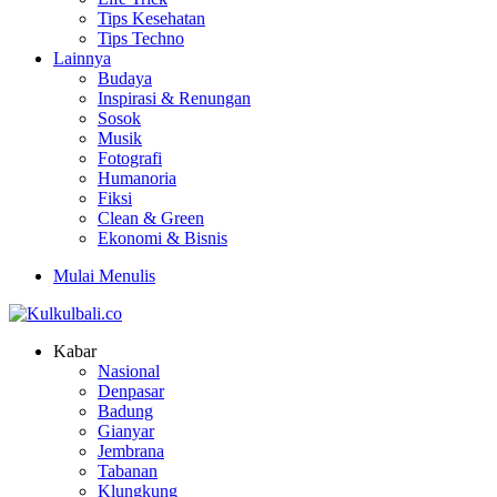
Tips Kesehatan
Tips Techno
Lainnya
Budaya
Inspirasi & Renungan
Sosok
Musik
Fotografi
Humanoria
Fiksi
Clean & Green
Ekonomi & Bisnis
Mulai Menulis
Kabar
Nasional
Denpasar
Badung
Gianyar
Jembrana
Tabanan
Klungkung