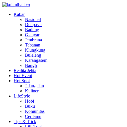
Kabar
Nasional
Denpasar
Badung
Gianyar
Jembrana
Tabanan
Klungkung
Buleleng
Karangasem
Bangli
Realita Jelita
Hot Event
Hot Spot
Jalan-jalan
Kuliner
LifeStyle
Hobi
Buku
Komunitas
Ceritamu
Tips & Trick
Life Trick