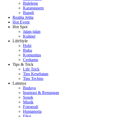
Buleleng
Karangasem
Bangli
Realita Jelita
Hot Event
Hot Spot
Jalan-jalan
Kuliner
LifeStyle
Hobi
Buku
Komunitas
Ceritamu
Tips & Trick
Life Trick
Tips Kesehatan
Tips Techno
Lainnya
Budaya
Inspirasi & Renungan
Sosok
Musik
Fotografi
Humanoria
Fiksi