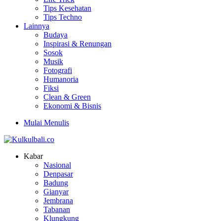
Tips Kesehatan
Tips Techno
Lainnya
Budaya
Inspirasi & Renungan
Sosok
Musik
Fotografi
Humanoria
Fiksi
Clean & Green
Ekonomi & Bisnis
Mulai Menulis
Kabar
Nasional
Denpasar
Badung
Gianyar
Jembrana
Tabanan
Klungkung