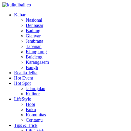
Kabar
Nasional
Denpasar
Badung
Gianyar
Jembrana
Tabanan
Klungkung
Buleleng
Karangasem
Bangli
Realita Jelita
Hot Event
Hot Spot
Jalan-jalan
Kuliner
LifeStyle
Hobi
Buku
Komunitas
Ceritamu
Tips & Trick
Life Trick