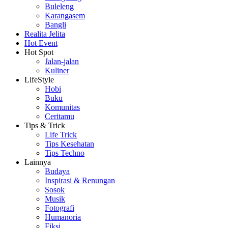
Buleleng
Karangasem
Bangli
Realita Jelita
Hot Event
Hot Spot
Jalan-jalan
Kuliner
LifeStyle
Hobi
Buku
Komunitas
Ceritamu
Tips & Trick
Life Trick
Tips Kesehatan
Tips Techno
Lainnya
Budaya
Inspirasi & Renungan
Sosok
Musik
Fotografi
Humanoria
Fiksi