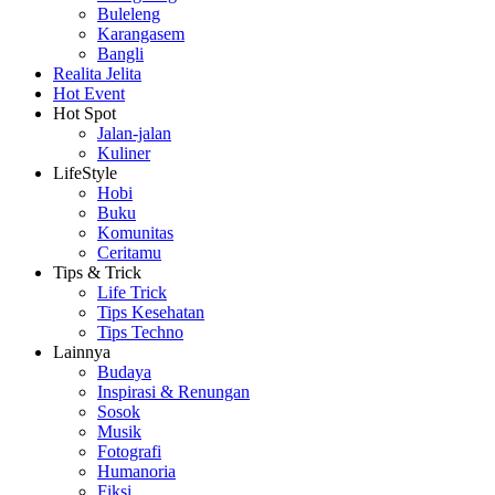
Buleleng
Karangasem
Bangli
Realita Jelita
Hot Event
Hot Spot
Jalan-jalan
Kuliner
LifeStyle
Hobi
Buku
Komunitas
Ceritamu
Tips & Trick
Life Trick
Tips Kesehatan
Tips Techno
Lainnya
Budaya
Inspirasi & Renungan
Sosok
Musik
Fotografi
Humanoria
Fiksi