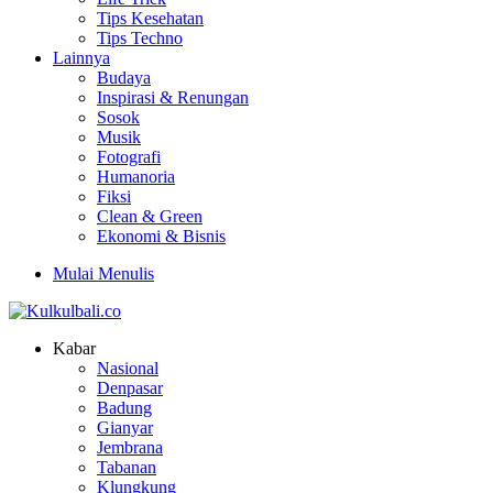
Tips Kesehatan
Tips Techno
Lainnya
Budaya
Inspirasi & Renungan
Sosok
Musik
Fotografi
Humanoria
Fiksi
Clean & Green
Ekonomi & Bisnis
Mulai Menulis
Kabar
Nasional
Denpasar
Badung
Gianyar
Jembrana
Tabanan
Klungkung