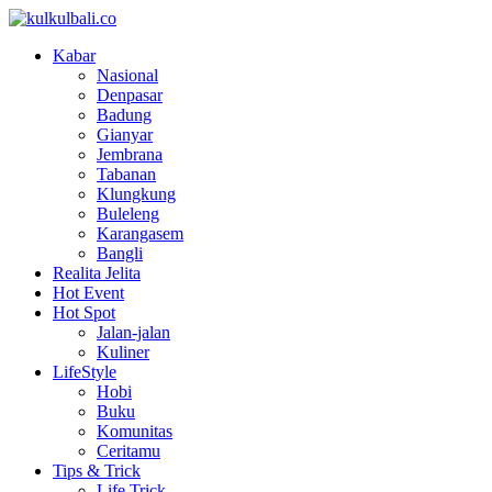
Kabar
Nasional
Denpasar
Badung
Gianyar
Jembrana
Tabanan
Klungkung
Buleleng
Karangasem
Bangli
Realita Jelita
Hot Event
Hot Spot
Jalan-jalan
Kuliner
LifeStyle
Hobi
Buku
Komunitas
Ceritamu
Tips & Trick
Life Trick