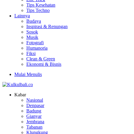
Tips Kesehatan
Tips Techno
Lainnya
Budaya
Inspirasi & Renungan
Sosok
Musik
Fotografi
Humanoria
Fiksi
Clean & Green
Ekonomi & Bisnis
Mulai Menulis
Kabar
Nasional
Denpasar
Badung
Gianyar
Jembrana
Tabanan
Klungkung