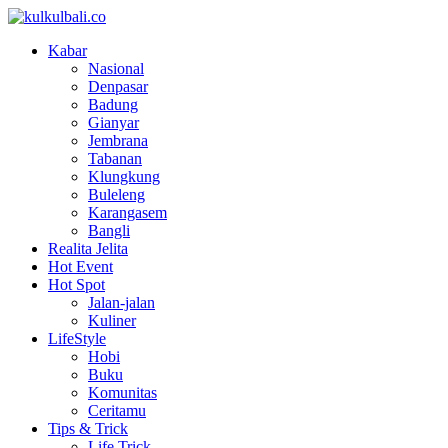
Kabar
Nasional
Denpasar
Badung
Gianyar
Jembrana
Tabanan
Klungkung
Buleleng
Karangasem
Bangli
Realita Jelita
Hot Event
Hot Spot
Jalan-jalan
Kuliner
LifeStyle
Hobi
Buku
Komunitas
Ceritamu
Tips & Trick
Life Trick