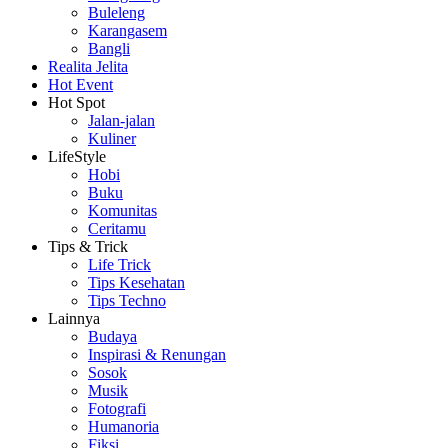
Buleleng
Karangasem
Bangli
Realita Jelita
Hot Event
Hot Spot
Jalan-jalan
Kuliner
LifeStyle
Hobi
Buku
Komunitas
Ceritamu
Tips & Trick
Life Trick
Tips Kesehatan
Tips Techno
Lainnya
Budaya
Inspirasi & Renungan
Sosok
Musik
Fotografi
Humanoria
Fiksi