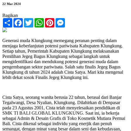
22 Mar 2024
Bagikan
Share
Facebook
Twitter
WhatsApp
Pinterest
Messenger
Generasi muda Klungkung memegang peranan penting dalam
menjaga keberlanjutan potensi pariwisata Kabupaten Klungkung.
Setiap tahun, Pemerintah Kabupaten Klungkung melaksanakan
Pemilihan Jegeg Bagus Klungkung sebagai langkah untuk
mengidentifikasi dan mendukung potensi generasi muda dalam
pengembangan sektor pariwisata. Salah satu finalis Jegeg Bagus
Klungkung di tahun 2024 adalah Cista Satya. Mari kita mengenal
lebih dekat sosok Finalis Jegeg Klungkung ini.
Cista Satya, seorang wanita berusia 22 tahun, berasal dari Banjar
Tegalwangi, Desa Nyalian, Klungkung. Dilahirkan di Denpasar
pada 23 Agustus 2001, Cista telah menyelesaikan pendidikan di
SMK TI BALI GLOBAL KLUNGKUNG. Saat ini, ia bekerja
sebagai Admin & Desain Grafis di Toko Kosmetik Mutiara Permai
Bali. Cista dikenal sebagai individu yang enerjik dan penuh
semangat, dengan minat yang besar dalam seni dan kebudayaan,