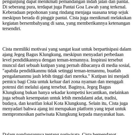
pengunjung dapat menikmati pemandangan indah jalan dan pantai.
Di seberang pura, terdapat juga Pantai Goa Lawah yang terkenal.
Keberadaan pepohonan yang rindang menjaga suasana tetap sejuk
meskipun berada di pinggir pantai. Cista juga menikmati melakukan
kegiatan bersembahyang di sana, yang memberikannya ketenangan
tersendiri.
Cista memiliki motivasi yang sangat kuat untuk berpartisipasi dalam
ajang Jegeg Bagus Klungkung, meskipun menyadari perbedaan
level pendidikannya dengan teman-temannya. Inspirasi tersebut
muncul dari sebuah kutipan yang pernah dibacanya di media sosial,
"apabila pendidikanmu tidak setinggi teman-temanmu, buatlah
pengalamanmu jauh lebih tinggi dari mereka." Kutipan ini menjadi
pemicu bagi Cista untuk keluar dari zona nyaman dan menggali
potensi diri melalui ajang tersebut. Baginya, Jegeg Bagus
Klungkung bukan hanya sekadar kompetisi kecantikan, melainkan
juga sebuah kesempatan untuk lebih mendalami adat, tradisi,
budaya, dan kearifan lokal Kota Klungkung. Selain itu, Cista juga
menyadari bahwa ajang ini merupakan platform yang tepat untuk
mempromosikan pariwisata Klungkung kepada masyarakat luas.
Dalam pandangannya tentang pariwisata, Cista berpendapat,