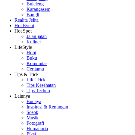
Buleleng
Karangasem
Bangli
Realita Jelita
Hot Event
Hot Spot
Jalan-jalan
Kuliner
LifeStyle
Hobi
Buku
Komunitas
Ceritamu
Tips & Trick
Life Trick
Tips Kesehatan
Tips Techno
Lainnya
Budaya
Inspirasi & Renungan
Sosok
Musik
Fotografi
Humanoria
Fiksi