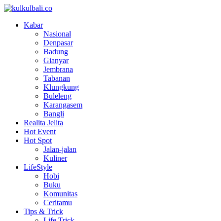
Kabar
Nasional
Denpasar
Badung
Gianyar
Jembrana
Tabanan
Klungkung
Buleleng
Karangasem
Bangli
Realita Jelita
Hot Event
Hot Spot
Jalan-jalan
Kuliner
LifeStyle
Hobi
Buku
Komunitas
Ceritamu
Tips & Trick
Life Trick