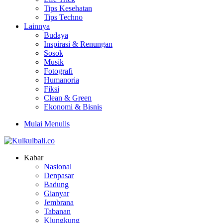
Tips Kesehatan
Tips Techno
Lainnya
Budaya
Inspirasi & Renungan
Sosok
Musik
Fotografi
Humanoria
Fiksi
Clean & Green
Ekonomi & Bisnis
Mulai Menulis
Kabar
Nasional
Denpasar
Badung
Gianyar
Jembrana
Tabanan
Klungkung