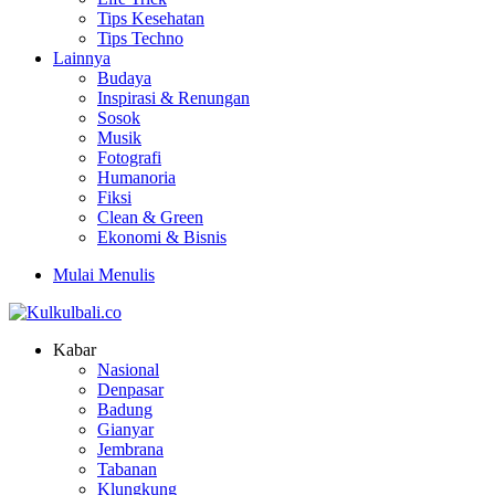
Tips Kesehatan
Tips Techno
Lainnya
Budaya
Inspirasi & Renungan
Sosok
Musik
Fotografi
Humanoria
Fiksi
Clean & Green
Ekonomi & Bisnis
Mulai Menulis
Kabar
Nasional
Denpasar
Badung
Gianyar
Jembrana
Tabanan
Klungkung