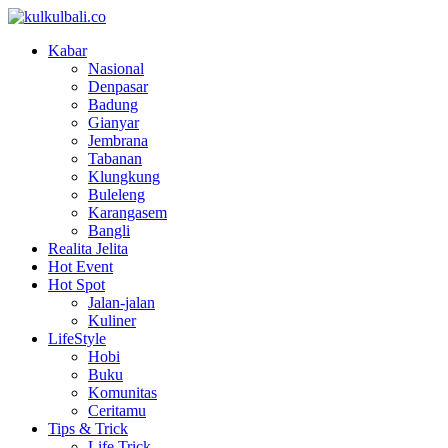
Kabar
Nasional
Denpasar
Badung
Gianyar
Jembrana
Tabanan
Klungkung
Buleleng
Karangasem
Bangli
Realita Jelita
Hot Event
Hot Spot
Jalan-jalan
Kuliner
LifeStyle
Hobi
Buku
Komunitas
Ceritamu
Tips & Trick
Life Trick