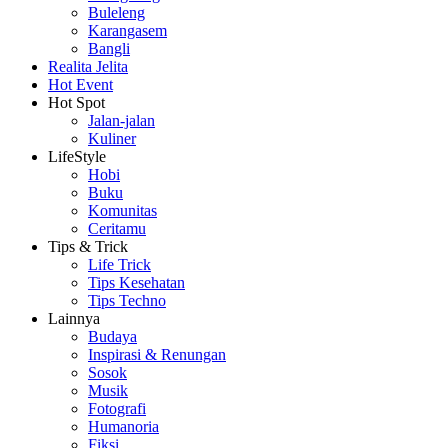
Buleleng
Karangasem
Bangli
Realita Jelita
Hot Event
Hot Spot
Jalan-jalan
Kuliner
LifeStyle
Hobi
Buku
Komunitas
Ceritamu
Tips & Trick
Life Trick
Tips Kesehatan
Tips Techno
Lainnya
Budaya
Inspirasi & Renungan
Sosok
Musik
Fotografi
Humanoria
Fiksi