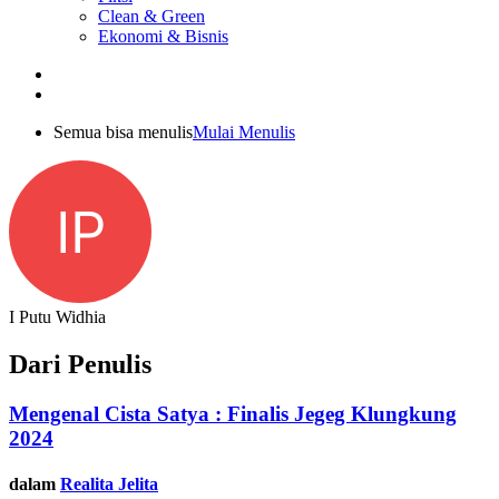
Clean & Green
Ekonomi & Bisnis
Semua bisa menulis
Mulai Menulis
IP
I Putu Widhia
Dari Penulis
Mengenal Cista Satya : Finalis Jegeg Klungkung
2024
dalam
Realita Jelita