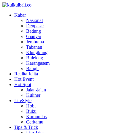
Kabar
Nasional
Denpasar
Badung
Gianyar
Jembrana
Tabanan
Klungkung
Buleleng
Karangasem
Bangli
Realita Jelita
Hot Event
Hot Spot
Jalan-jalan
Kuliner
LifeStyle
Hobi
Buku
Komunitas
Ceritamu
Tips & Trick
Life Trick