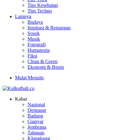
Tips Kesehatan
Tips Techno
Lainnya
Budaya
Inspirasi & Renungan
Sosok
Musik
Fotografi
Humanoria
Fiksi
Clean & Green
Ekonomi & Bisnis
Mulai Menulis
Kabar
Nasional
Denpasar
Badung
Gianyar
Jembrana
Tabanan
Klungkung