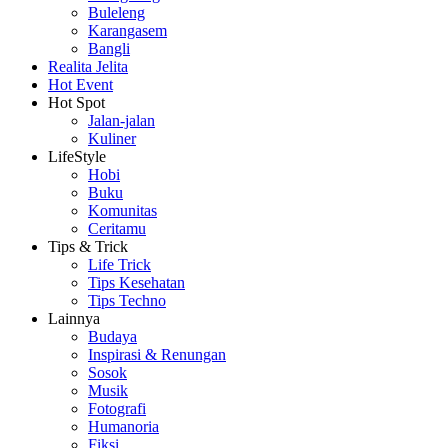
Buleleng
Karangasem
Bangli
Realita Jelita
Hot Event
Hot Spot
Jalan-jalan
Kuliner
LifeStyle
Hobi
Buku
Komunitas
Ceritamu
Tips & Trick
Life Trick
Tips Kesehatan
Tips Techno
Lainnya
Budaya
Inspirasi & Renungan
Sosok
Musik
Fotografi
Humanoria
Fiksi