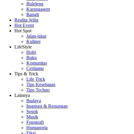
Buleleng
Karangasem
Bangli
Realita Jelita
Hot Event
Hot Spot
Jalan-jalan
Kuliner
LifeStyle
Hobi
Buku
Komunitas
Ceritamu
Tips & Trick
Life Trick
Tips Kesehatan
Tips Techno
Lainnya
Budaya
Inspirasi & Renungan
Sosok
Musik
Fotografi
Humanoria
Fiksi