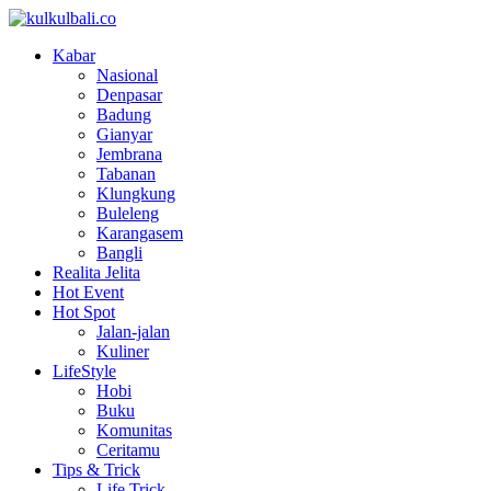
Kabar
Nasional
Denpasar
Badung
Gianyar
Jembrana
Tabanan
Klungkung
Buleleng
Karangasem
Bangli
Realita Jelita
Hot Event
Hot Spot
Jalan-jalan
Kuliner
LifeStyle
Hobi
Buku
Komunitas
Ceritamu
Tips & Trick
Life Trick