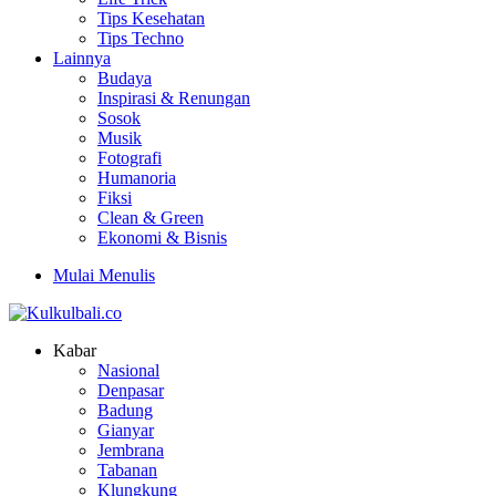
Tips Kesehatan
Tips Techno
Lainnya
Budaya
Inspirasi & Renungan
Sosok
Musik
Fotografi
Humanoria
Fiksi
Clean & Green
Ekonomi & Bisnis
Mulai Menulis
Kabar
Nasional
Denpasar
Badung
Gianyar
Jembrana
Tabanan
Klungkung