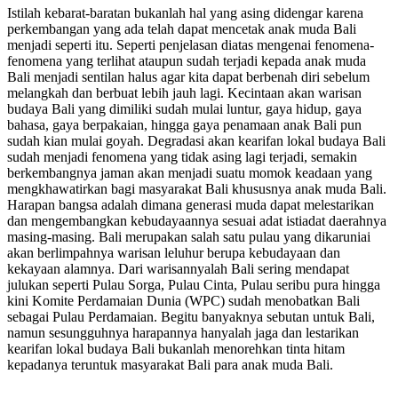
Istilah kebarat-baratan bukanlah hal yang asing didengar karena
perkembangan yang ada telah dapat mencetak anak muda Bali
menjadi seperti itu. Seperti penjelasan diatas mengenai fenomena-
fenomena yang terlihat ataupun sudah terjadi kepada anak muda
Bali menjadi sentilan halus agar kita dapat berbenah diri sebelum
melangkah dan berbuat lebih jauh lagi. Kecintaan akan warisan
budaya Bali yang dimiliki sudah mulai luntur, gaya hidup, gaya
bahasa, gaya berpakaian, hingga gaya penamaan anak Bali pun
sudah kian mulai goyah. Degradasi akan kearifan lokal budaya Bali
sudah menjadi fenomena yang tidak asing lagi terjadi, semakin
berkembangnya jaman akan menjadi suatu momok keadaan yang
mengkhawatirkan bagi masyarakat Bali khususnya anak muda Bali.
Harapan bangsa adalah dimana generasi muda dapat melestarikan
dan mengembangkan kebudayaannya sesuai adat istiadat daerahnya
masing-masing. Bali merupakan salah satu pulau yang dikaruniai
akan berlimpahnya warisan leluhur berupa kebudayaan dan
kekayaan alamnya. Dari warisannyalah Bali sering mendapat
julukan seperti Pulau Sorga, Pulau Cinta, Pulau seribu pura hingga
kini Komite Perdamaian Dunia (WPC) sudah menobatkan Bali
sebagai Pulau Perdamaian. Begitu banyaknya sebutan untuk Bali,
namun sesungguhnya harapannya hanyalah jaga dan lestarikan
kearifan lokal budaya Bali bukanlah menorehkan tinta hitam
kepadanya teruntuk masyarakat Bali para anak muda Bali.