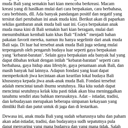
muda Bali yang semakin hari kian mencoba berkreasi. Macam
kreasi yang di hasilkan mulai dari cara berpakaian, cara berbahasa,
cara berbisnis, dll. Ada banyak pandangan positif dan negatif yang
tersirat dari perubahan ini anak muda kini. Berikut akan di paparkan
sekilas gambaran anak muda bali saat ini. Gaya berpakaian anak
muda masa kini di Bali semakin hari kian beragam, mulai dari
menumbuhkan kembali kain khas Bali “Endek” menjadi bahan
pakaian favorit mereka, namun itu hanya segelintir dari anak muda
Bali saja. Di luar hal tersebut anak muda Bali juga sedang mulai
terpengaruh oleh pengaruh budaya luar seperti gaya berpakaian
yang ‘kebarat-baratan’. Selain gaya berpakaian ada banyak hal yang
dapat dibahas terkait dengan istilah “kebarat-baratan” seperti cara
berbahasa, gaya hidup atau lifestyle, gaya penamaan anak Bali, dan
masih banyak hal lainnya. Adapun fondasi yang kuat dapat
memperkokoh jiwa kecintaan akan kearifan lokal budaya Bali
khususnya kepada jiwa anak-anak muda Bali. Fondasi tersebut
adalah mencintai tanah ibumu seutuhnya. Jika kita sudah dapat
mencintai seutuhnya kelak kita pasti tidak akan bisa meninggalkan
tanahmu sendiri atau bahkan merusaknya. Adat – istiadat, tradisi,
dan kebudayaan merupakan beberapa simpanan kekayaan yang
dimiliki Bali dan patut untuk di jaga dan di lestarikan.
Dewasa ini, anak muda Bali yang sudah seharusnya tahu dan paham
akan adat-istiadat, tradisi, dan budayanya sudh sepatutnya pula
dapat menyaring yang mana budanya dan yang mana tidak. Salah