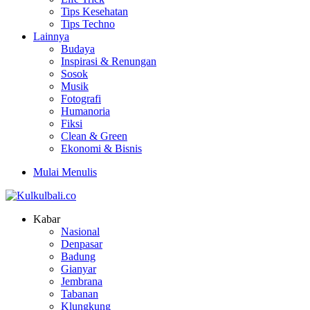
Tips Kesehatan
Tips Techno
Lainnya
Budaya
Inspirasi & Renungan
Sosok
Musik
Fotografi
Humanoria
Fiksi
Clean & Green
Ekonomi & Bisnis
Mulai Menulis
Kabar
Nasional
Denpasar
Badung
Gianyar
Jembrana
Tabanan
Klungkung