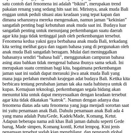
satu contoh dari fenomena ini adalah “bikini”, merupakan trend
pakaian renang yang sedang hits saat ini. Mirisnya, anak muda Bali
enggan untuk peduli situasi atau keadaan yang tepat kapan dan
dimana seharusnya mereka mengenakan, namun jaman “kekinian”
sangatlah penting bagi kebutuhan anak muda saat ini. Budaya luar
sangatlah penting untuk menunjang perkembangan suatu daerah
agar kita juga tidak tertinggal jauh oleh perkembangan tersebut.
Fenomena kedua yakni gaya berbahasa anak muda Bali, terkadang
kita sering melihat gaya dan ragam bahasa yang di pergunakan oleh
anak muda Bali sangatlah beragam. Mulai dari meninggalkan
bahasanya sendiri “bahasa bali”, menggunakan campuran bahasa
asing atau bahkan tidak mengenal bahasa ibunya sama sekali. Ini
merupakan suatu cerminan bagi kita, bagaimana perkembangan
jaman saat ini sudah dapat merasuki jiwa anak muda Bali yang
mana juga perlahan merubah keajegan adat budaya Bali. Ketika kita
berbicara tentang perubahan jaman tak aka nada habisnya untuk di
kupas. Kemajuan teknologi, perkembangan segala bidang akan
menuntut kita untuk dapat menyesuaikan dengan keadaan tersebut
agar kita tidak dikatakan “katrok”. Namun dengan adanya dua
fenomena diatas ada satu fenomena yang juga menjadi sorortan saat
ini yaitu penamaan anak Bali. Dahulu penamaan anak Bali ada 4
yang mana adalah Putu/Gede, Kadek/Made, Komang, Ketut.
Adapun beberapa nama asli khas Bali jaman dahulu seperti Gede
barug, Made simpen, Komang kontil, Ketut lempog. Kini jenis
penamaan tersebut sudah kian menghilang, dan pengaruh global