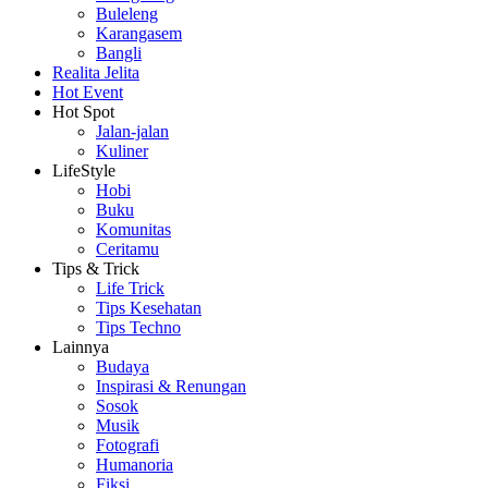
Buleleng
Karangasem
Bangli
Realita Jelita
Hot Event
Hot Spot
Jalan-jalan
Kuliner
LifeStyle
Hobi
Buku
Komunitas
Ceritamu
Tips & Trick
Life Trick
Tips Kesehatan
Tips Techno
Lainnya
Budaya
Inspirasi & Renungan
Sosok
Musik
Fotografi
Humanoria
Fiksi