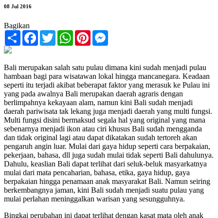
08 Jul 2016
Bagikan
Share
Facebook
Twitter
WhatsApp
Pinterest
Messenger
Bali merupakan salah satu pulau dimana kini sudah menjadi pulau
hambaan bagi para wisatawan lokal hingga mancanegara. Keadaan
seperti itu terjadi akibat beberapat faktor yang merasuk ke Pulau ini
yang pada awalnya Bali merupakan daerah agraris dengan
berlimpahnya kekayaan alam, namun kini Bali sudah menjadi
daerah pariwisata tak lekang juga menjadi daerah yang multi fungsi.
Multi fungsi disini bermaksud segala hal yang original yang mana
sebenarnya menjadi ikon atau ciri khusus Bali sudah mengganda
dan tidak original lagi atau dapat dikatakan sudah tertoreh akan
pengaruh angin luar. Mulai dari gaya hidup seperti cara berpakaian,
pekerjaan, bahasa, dll juga sudah mulai tidak seperti Bali dahulunya.
Dahulu, keaslian Bali dapat terlihat dari seluk-beluk masyarkatnya
mulai dari mata pencaharian, bahasa, etika, gaya hidup, gaya
berpakaian hingga penamaan anak masyarakat Bali. Namun seiring
berkembangnya jaman, kini Bali sudah menjadi suatu pulau yang
mulai perlahan meninggalkan warisan yang sesungguhnya.
Bingkai perubahan ini dapat terlihat dengan kasat mata oleh anak