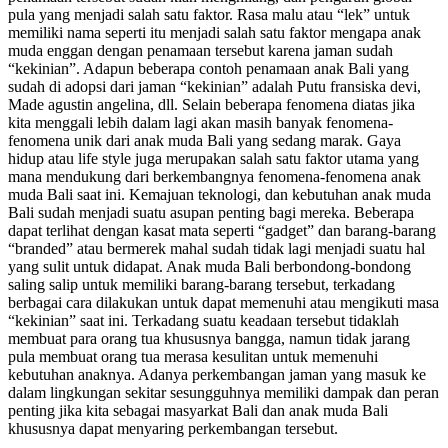
pula yang menjadi salah satu faktor. Rasa malu atau “lek” untuk
memiliki nama seperti itu menjadi salah satu faktor mengapa anak
muda enggan dengan penamaan tersebut karena jaman sudah
“kekinian”. Adapun beberapa contoh penamaan anak Bali yang
sudah di adopsi dari jaman “kekinian” adalah Putu fransiska devi,
Made agustin angelina, dll. Selain beberapa fenomena diatas jika
kita menggali lebih dalam lagi akan masih banyak fenomena-
fenomena unik dari anak muda Bali yang sedang marak. Gaya
hidup atau life style juga merupakan salah satu faktor utama yang
mana mendukung dari berkembangnya fenomena-fenomena anak
muda Bali saat ini. Kemajuan teknologi, dan kebutuhan anak muda
Bali sudah menjadi suatu asupan penting bagi mereka. Beberapa
dapat terlihat dengan kasat mata seperti “gadget” dan barang-barang
“branded” atau bermerek mahal sudah tidak lagi menjadi suatu hal
yang sulit untuk didapat. Anak muda Bali berbondong-bondong
saling salip untuk memiliki barang-barang tersebut, terkadang
berbagai cara dilakukan untuk dapat memenuhi atau mengikuti masa
“kekinian” saat ini. Terkadang suatu keadaan tersebut tidaklah
membuat para orang tua khususnya bangga, namun tidak jarang
pula membuat orang tua merasa kesulitan untuk memenuhi
kebutuhan anaknya. Adanya perkembangan jaman yang masuk ke
dalam lingkungan sekitar sesungguhnya memiliki dampak dan peran
penting jika kita sebagai masyarkat Bali dan anak muda Bali
khususnya dapat menyaring perkembangan tersebut.