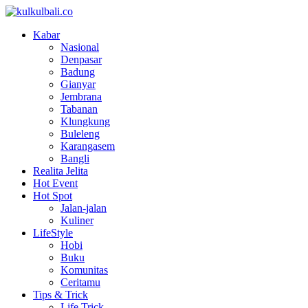
Kabar
Nasional
Denpasar
Badung
Gianyar
Jembrana
Tabanan
Klungkung
Buleleng
Karangasem
Bangli
Realita Jelita
Hot Event
Hot Spot
Jalan-jalan
Kuliner
LifeStyle
Hobi
Buku
Komunitas
Ceritamu
Tips & Trick
Life Trick