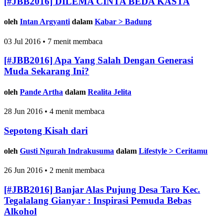
[#JBB2016] DILEMA CINTA BEDA KASTA
oleh
Intan Argyanti
dalam
Kabar > Badung
03 Jul 2016 • 7 menit membaca
[#JBB2016] Apa Yang Salah Dengan Generasi
Muda Sekarang Ini?
oleh
Pande Artha
dalam
Realita Jelita
28 Jun 2016 • 4 menit membaca
Sepotong Kisah dari
oleh
Gusti Ngurah Indrakusuma
dalam
Lifestyle > Ceritamu
26 Jun 2016 • 2 menit membaca
[#JBB2016] Banjar Alas Pujung Desa Taro Kec.
Tegalalang Gianyar : Inspirasi Pemuda Bebas
Alkohol