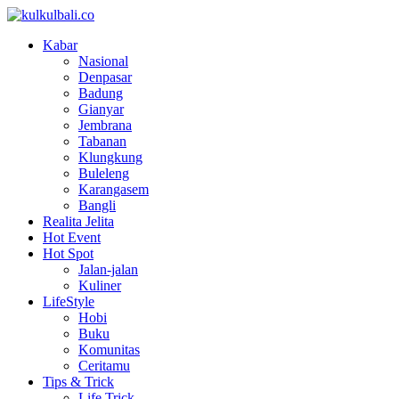
Kabar
Nasional
Denpasar
Badung
Gianyar
Jembrana
Tabanan
Klungkung
Buleleng
Karangasem
Bangli
Realita Jelita
Hot Event
Hot Spot
Jalan-jalan
Kuliner
LifeStyle
Hobi
Buku
Komunitas
Ceritamu
Tips & Trick
Life Trick