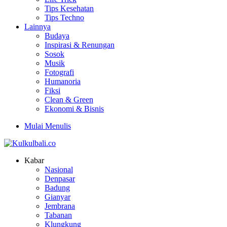
Tips Kesehatan
Tips Techno
Lainnya
Budaya
Inspirasi & Renungan
Sosok
Musik
Fotografi
Humanoria
Fiksi
Clean & Green
Ekonomi & Bisnis
Mulai Menulis
Kabar
Nasional
Denpasar
Badung
Gianyar
Jembrana
Tabanan
Klungkung