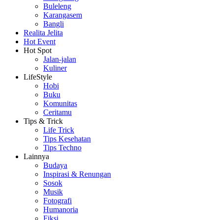
Buleleng
Karangasem
Bangli
Realita Jelita
Hot Event
Hot Spot
Jalan-jalan
Kuliner
LifeStyle
Hobi
Buku
Komunitas
Ceritamu
Tips & Trick
Life Trick
Tips Kesehatan
Tips Techno
Lainnya
Budaya
Inspirasi & Renungan
Sosok
Musik
Fotografi
Humanoria
Fiksi