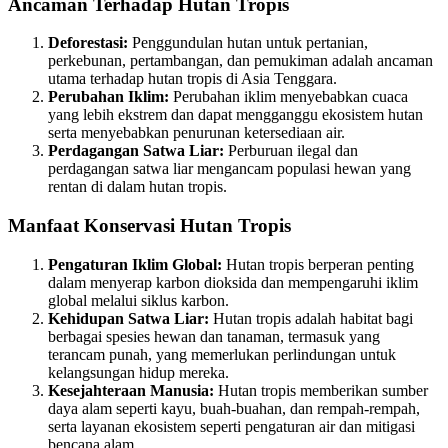
Ancaman Terhadap Hutan Tropis
Deforestasi:
Penggundulan hutan untuk pertanian,
perkebunan, pertambangan, dan pemukiman adalah ancaman
utama terhadap hutan tropis di Asia Tenggara.
Perubahan Iklim:
Perubahan iklim menyebabkan cuaca
yang lebih ekstrem dan dapat mengganggu ekosistem hutan
serta menyebabkan penurunan ketersediaan air.
Perdagangan Satwa Liar:
Perburuan ilegal dan
perdagangan satwa liar mengancam populasi hewan yang
rentan di dalam hutan tropis.
Manfaat Konservasi Hutan Tropis
Pengaturan Iklim Global:
Hutan tropis berperan penting
dalam menyerap karbon dioksida dan mempengaruhi iklim
global melalui siklus karbon.
Kehidupan Satwa Liar:
Hutan tropis adalah habitat bagi
berbagai spesies hewan dan tanaman, termasuk yang
terancam punah, yang memerlukan perlindungan untuk
kelangsungan hidup mereka.
Kesejahteraan Manusia:
Hutan tropis memberikan sumber
daya alam seperti kayu, buah-buahan, dan rempah-rempah,
serta layanan ekosistem seperti pengaturan air dan mitigasi
bencana alam.