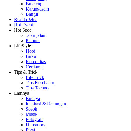
Buleleng
Karangasem
Bangli
Realita Jelita
Hot Event
Hot Spot
Jalan-jalan
Kuliner
LifeStyle
Hobi
Buku
Komunitas
Ceritamu
Tips & Trick
Life Trick
Tips Kesehatan
Tips Techno
Lainnya
Budaya
Inspirasi & Renungan
Sosok
Musik
Fotografi
Humanoria
Fiksi