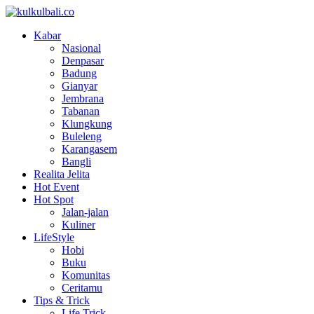
Kabar
Nasional
Denpasar
Badung
Gianyar
Jembrana
Tabanan
Klungkung
Buleleng
Karangasem
Bangli
Realita Jelita
Hot Event
Hot Spot
Jalan-jalan
Kuliner
LifeStyle
Hobi
Buku
Komunitas
Ceritamu
Tips & Trick
Life Trick