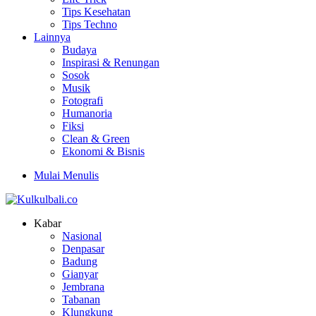
Tips Kesehatan
Tips Techno
Lainnya
Budaya
Inspirasi & Renungan
Sosok
Musik
Fotografi
Humanoria
Fiksi
Clean & Green
Ekonomi & Bisnis
Mulai Menulis
Kabar
Nasional
Denpasar
Badung
Gianyar
Jembrana
Tabanan
Klungkung