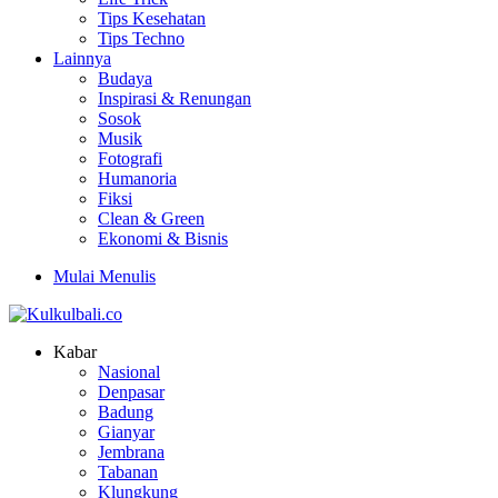
Tips Kesehatan
Tips Techno
Lainnya
Budaya
Inspirasi & Renungan
Sosok
Musik
Fotografi
Humanoria
Fiksi
Clean & Green
Ekonomi & Bisnis
Mulai Menulis
Kabar
Nasional
Denpasar
Badung
Gianyar
Jembrana
Tabanan
Klungkung