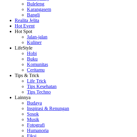
Buleleng
Karangasem
Bangli
Realita Jelita
Hot Event
Hot Spot
Jalan-jalan
Kuliner
LifeStyle
Hobi
Buku
Komunitas
Ceritamu
Tips & Trick
Life Trick
Tips Kesehatan
Tips Techno
Lainnya
Budaya
Inspirasi & Renungan
Sosok
Musik
Fotografi
Humanoria
Fiksi