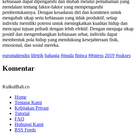
kebiasaan dapat dipengaruhi dan diubah melalui pemahaman yang
mendalam tentang faktor-faktor yang mempengaruhi
pembentukannya. Dengan kesadaran diri dan komitmen untuk
mengubah sikap serta kebiasaan yang tidak produktif, setiap
individu memiliki potensi untuk meningkatkan kualitas hidup dan
mencapai tujuan pribadi dengan lebih efektif. Dengan menjaga sikap
positif dan mengembangkan kebiasaan sehat, individu dapat
membentuk pola hidup yang mendukung kesejahteraan fisik,
emosional, dan sosial mereka.
euromahendra
lifetrik
bahagia
#muda
ftntwa
##stress
2019
#sukses
Komentar
KulkulBali.co
Home
Tentang Kami
Kebijakan Privasi
Tutorial
FAQ
Hubungi Kami
RSS Feeds