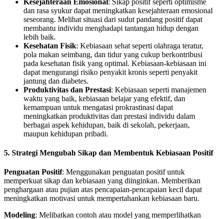
Kesejahteraan Emosional
: Sikap positif seperti optimisme
dan rasa syukur dapat meningkatkan kesejahteraan emosional
seseorang. Melihat situasi dari sudut pandang positif dapat
membantu individu menghadapi tantangan hidup dengan
lebih baik.
Kesehatan Fisik
: Kebiasaan sehat seperti olahraga teratur,
pola makan seimbang, dan tidur yang cukup berkontribusi
pada kesehatan fisik yang optimal. Kebiasaan-kebiasaan ini
dapat mengurangi risiko penyakit kronis seperti penyakit
jantung dan diabetes.
Produktivitas dan Prestasi
: Kebiasaan seperti manajemen
waktu yang baik, kebiasaan belajar yang efektif, dan
kemampuan untuk mengatasi prokrastinasi dapat
meningkatkan produktivitas dan prestasi individu dalam
berbagai aspek kehidupan, baik di sekolah, pekerjaan,
maupun kehidupan pribadi.
5. Strategi Mengubah Sikap dan Membentuk Kebiasaan Positif
Penguatan Positif
: Menggunakan penguatan positif untuk
memperkuat sikap dan kebiasaan yang diinginkan. Memberikan
penghargaan atau pujian atas pencapaian-pencapaian kecil dapat
meningkatkan motivasi untuk mempertahankan kebiasaan baru.
Modeling
: Melibatkan contoh atau model yang memperlihatkan