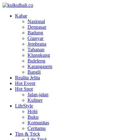
Kabar
Nasional
Denpasar
Badung
Gianyar
Jembrana
Tabanan
Klungkung
Buleleng
Karangasem
Bangli
Realita Jelita
Hot Event
Hot Spot
Jalan-jalan
Kuliner
LifeStyle
Hobi
Buku
Komunitas
Ceritamu
Tips & Trick
Life Trick