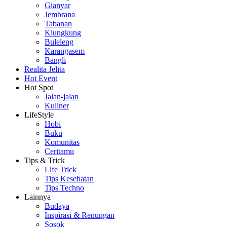
Gianyar
Jembrana
Tabanan
Klungkung
Buleleng
Karangasem
Bangli
Realita Jelita
Hot Event
Hot Spot
Jalan-jalan
Kuliner
LifeStyle
Hobi
Buku
Komunitas
Ceritamu
Tips & Trick
Life Trick
Tips Kesehatan
Tips Techno
Lainnya
Budaya
Inspirasi & Renungan
Sosok