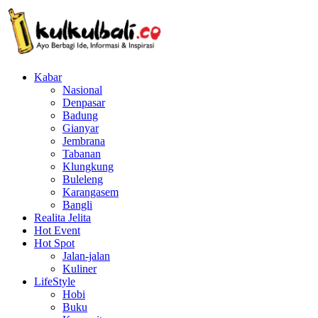
Kabar
Nasional
Denpasar
Badung
Gianyar
Jembrana
Tabanan
Klungkung
Buleleng
Karangasem
Bangli
Realita Jelita
Hot Event
Hot Spot
Jalan-jalan
Kuliner
LifeStyle
Hobi
Buku