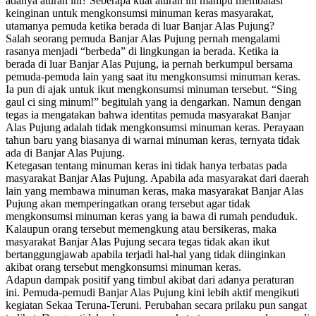
adanya aturan ini? Seberapa kuat aturan ini mampu membatasi
keinginan untuk mengkonsumsi minuman keras masyarakat,
utamanya pemuda ketika berada di luar Banjar Alas Pujung?
Salah seorang pemuda Banjar Alas Pujung pernah mengalami
rasanya menjadi “berbeda” di lingkungan ia berada. Ketika ia
berada di luar Banjar Alas Pujung, ia pernah berkumpul bersama
pemuda-pemuda lain yang saat itu mengkonsumsi minuman keras.
Ia pun di ajak untuk ikut mengkonsumsi minuman tersebut. “Sing
gaul ci sing minum!” begitulah yang ia dengarkan. Namun dengan
tegas ia mengatakan bahwa identitas pemuda masyarakat Banjar
Alas Pujung adalah tidak mengkonsumsi minuman keras. Perayaan
tahun baru yang biasanya di warnai minuman keras, ternyata tidak
ada di Banjar Alas Pujung.
Ketegasan tentang minuman keras ini tidak hanya terbatas pada
masyarakat Banjar Alas Pujung. Apabila ada masyarakat dari daerah
lain yang membawa minuman keras, maka masyarakat Banjar Alas
Pujung akan memperingatkan orang tersebut agar tidak
mengkonsumsi minuman keras yang ia bawa di rumah penduduk.
Kalaupun orang tersebut memengkung atau bersikeras, maka
masyarakat Banjar Alas Pujung secara tegas tidak akan ikut
bertanggungjawab apabila terjadi hal-hal yang tidak diinginkan
akibat orang tersebut mengkonsumsi minuman keras.
Adapun dampak positif yang timbul akibat dari adanya peraturan
ini. Pemuda-pemudi Banjar Alas Pujung kini lebih aktif mengikuti
kegiatan Sekaa Teruna-Teruni. Perubahan secara prilaku pun sangat