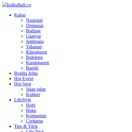
Kabar
Nasional
Denpasar
Badung
Gianyar
Jembrana
Tabanan
Klungkung
Buleleng
Karangasem
Bangli
Realita Jelita
Hot Event
Hot Spot
Jalan-jalan
Kuliner
LifeStyle
Hobi
Buku
Komunitas
Ceritamu
Tips & Trick
Life Trick