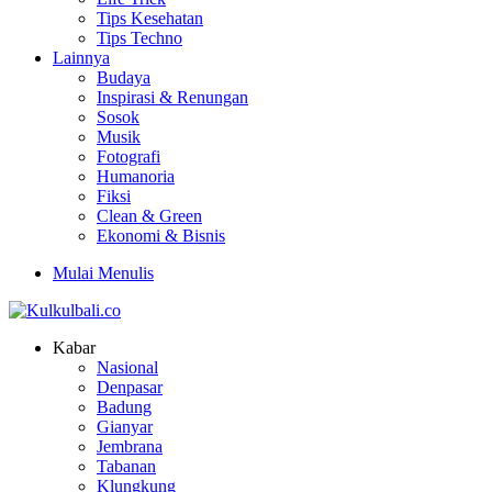
Tips Kesehatan
Tips Techno
Lainnya
Budaya
Inspirasi & Renungan
Sosok
Musik
Fotografi
Humanoria
Fiksi
Clean & Green
Ekonomi & Bisnis
Mulai Menulis
Kabar
Nasional
Denpasar
Badung
Gianyar
Jembrana
Tabanan
Klungkung