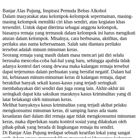
Banjar Alas Pujung, Inspirasi Pemuda Bebas Alkohol
Dalam masyarakat atau kelompok-kelompok sepermainan, masing-
masing kelompok memiliki ciri khas sendiri, atau kegiatan khas
tersendiri. Untuk dapat diterima sebagai anggota kelompok,
biasanya remaja yang termasuk dalam kelompok ini harus mengikuti
aturan dalam kelompok. Misalnya, cara berbusana, aktifitas, dan
perilaku atas nama kebersamaan. Salah satu diantara perilaku
tersebut adalah minum minuman keras.
Seorang remaja yang masih dalam masa mencari jati diri selalu
berusaha mencoba-coba hal-hal yang baru, sehingga apabila tidak
adanya kontrol dari orang dewasa maka kalangan remaja tersebut
dapat terjerumus dalam perbuatan yang bersifat negatif. Dalam hal
ini, kebiasaan minum-minuman keras di kalangan remaja, dapat
berakibat banyak sekali kasus-kasus yang terjadi seringkali
membahayakan diri sendiri dan juga orang lain. Akhir-akhir ini
seringkali dapat kita saksikan maraknya kasus kriminalitas yang di
latar belakangi oleh minuman keras.
Melihat banyaknya kasus kriminalitas yang terjadi akibat pelaku
mengkonsumsi minuman keras, di samping harus ada suatu
kesadaran dari dalam diri remaja agar tidak mengkonsumsi minuman
keras, maka diperlukan suatu kontrol sosial yang dilakukan oleh
pihak-pihak yang berada di lingkungan remaja itu sendiri.
Di Banjar Alas Pujung terdapat sebuah kearifan lokal yang sangat