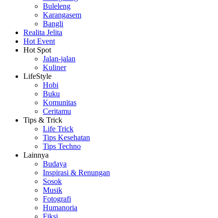
Buleleng
Karangasem
Bangli
Realita Jelita
Hot Event
Hot Spot
Jalan-jalan
Kuliner
LifeStyle
Hobi
Buku
Komunitas
Ceritamu
Tips & Trick
Life Trick
Tips Kesehatan
Tips Techno
Lainnya
Budaya
Inspirasi & Renungan
Sosok
Musik
Fotografi
Humanoria
Fiksi