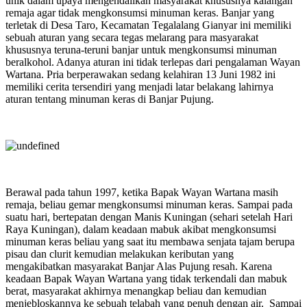
unik dalam upaya mengendalikan masyarakat khususnya kalangan
remaja agar tidak mengkonsumsi minuman keras. Banjar yang
terletak di Desa Taro, Kecamatan Tegalalang Gianyar ini memiliki
sebuah aturan yang secara tegas melarang para masyarakat
khususnya teruna-teruni banjar untuk mengkonsumsi minuman
beralkohol. Adanya aturan ini tidak terlepas dari pengalaman Wayan
Wartana. Pria berperawakan sedang kelahiran 13 Juni 1982 ini
memiliki cerita tersendiri yang menjadi latar belakang lahirnya
aturan tentang minuman keras di Banjar Pujung.
Berawal pada tahun 1997, ketika Bapak Wayan Wartana masih
remaja, beliau gemar mengkonsumsi minuman keras. Sampai pada
suatu hari, bertepatan dengan Manis Kuningan (sehari setelah Hari
Raya Kuningan), dalam keadaan mabuk akibat mengkonsumsi
minuman keras beliau yang saat itu membawa senjata tajam berupa
pisau dan clurit kemudian melakukan keributan yang
mengakibatkan masyarakat Banjar Alas Pujung resah. Karena
keadaan Bapak Wayan Wartana yang tidak terkendali dan mabuk
berat, masyarakat akhirnya menangkap beliau dan kemudian
menjebloskannya ke sebuah telabah yang penuh dengan air. Sampai