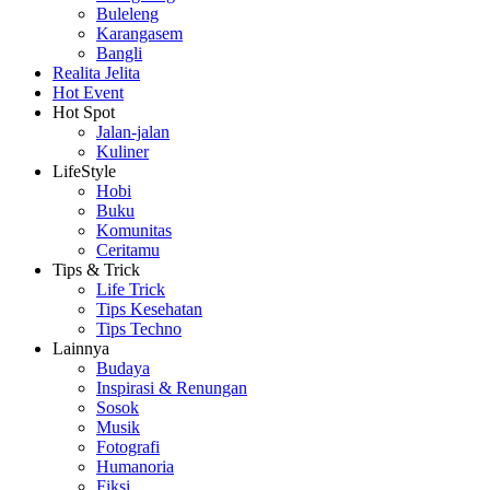
Buleleng
Karangasem
Bangli
Realita Jelita
Hot Event
Hot Spot
Jalan-jalan
Kuliner
LifeStyle
Hobi
Buku
Komunitas
Ceritamu
Tips & Trick
Life Trick
Tips Kesehatan
Tips Techno
Lainnya
Budaya
Inspirasi & Renungan
Sosok
Musik
Fotografi
Humanoria
Fiksi