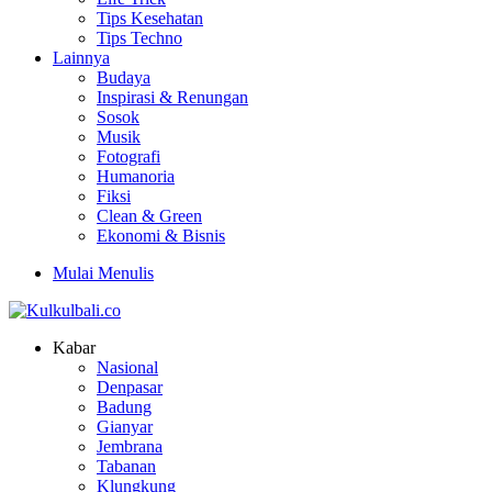
Tips Kesehatan
Tips Techno
Lainnya
Budaya
Inspirasi & Renungan
Sosok
Musik
Fotografi
Humanoria
Fiksi
Clean & Green
Ekonomi & Bisnis
Mulai Menulis
Kabar
Nasional
Denpasar
Badung
Gianyar
Jembrana
Tabanan
Klungkung