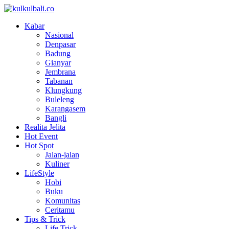
Kabar
Nasional
Denpasar
Badung
Gianyar
Jembrana
Tabanan
Klungkung
Buleleng
Karangasem
Bangli
Realita Jelita
Hot Event
Hot Spot
Jalan-jalan
Kuliner
LifeStyle
Hobi
Buku
Komunitas
Ceritamu
Tips & Trick
Life Trick