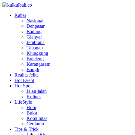
Kabar
Nasional
Denpasar
Badung
Gianyar
Jembrana
Tabanan
Klungkung
Buleleng
Karangasem
Bangli
Realita Jelita
Hot Event
Hot Spot
Jalan-jalan
Kuliner
LifeStyle
Hobi
Buku
Komunitas
Ceritamu
Tips & Trick
Life Trick