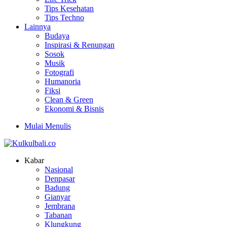
Tips Kesehatan
Tips Techno
Lainnya
Budaya
Inspirasi & Renungan
Sosok
Musik
Fotografi
Humanoria
Fiksi
Clean & Green
Ekonomi & Bisnis
Mulai Menulis
Kabar
Nasional
Denpasar
Badung
Gianyar
Jembrana
Tabanan
Klungkung