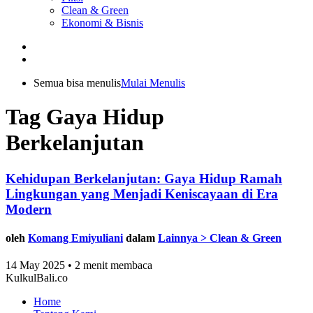
Clean & Green
Ekonomi & Bisnis
Semua bisa menulis
Mulai Menulis
Tag Gaya Hidup
Berkelanjutan
Kehidupan Berkelanjutan: Gaya Hidup Ramah
Lingkungan yang Menjadi Keniscayaan di Era
Modern
oleh
Komang Emiyuliani
dalam
Lainnya > Clean & Green
14 May 2025 • 2 menit membaca
KulkulBali.co
Home