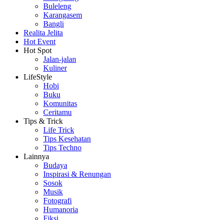
Buleleng
Karangasem
Bangli
Realita Jelita
Hot Event
Hot Spot
Jalan-jalan
Kuliner
LifeStyle
Hobi
Buku
Komunitas
Ceritamu
Tips & Trick
Life Trick
Tips Kesehatan
Tips Techno
Lainnya
Budaya
Inspirasi & Renungan
Sosok
Musik
Fotografi
Humanoria
Fiksi