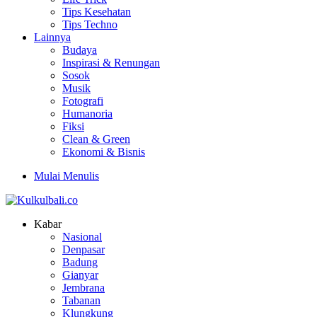
Tips Kesehatan
Tips Techno
Lainnya
Budaya
Inspirasi & Renungan
Sosok
Musik
Fotografi
Humanoria
Fiksi
Clean & Green
Ekonomi & Bisnis
Mulai Menulis
Kabar
Nasional
Denpasar
Badung
Gianyar
Jembrana
Tabanan
Klungkung