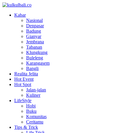
Kabar
Nasional
Denpasar
Badung
Gianyar
Jembrana
Tabanan
Klungkung
Buleleng
Karangasem
Bangli
Realita Jelita
Hot Event
Hot Spot
Jalan-jalan
Kuliner
LifeStyle
Hobi
Buku
Komunitas
Ceritamu
Tips & Trick
Life Trick