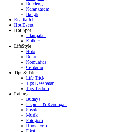
Buleleng
Karangasem
Bangli
Realita Jelita
Hot Event
Hot Spot
Jalan-jalan
Kuliner
LifeStyle
Hobi
Buku
Komunitas
Ceritamu
Tips & Trick
Life Trick
Tips Kesehatan
Tips Techno
Lainnya
Budaya
Inspirasi & Renungan
Sosok
Musik
Fotografi
Humanoria
Fiksi