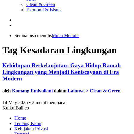
Clean & Green
Ekonomi & Bisnis
Semua bisa menulis
Mulai Menulis
Tag Kesadaran Lingkungan
Kehidupan Berkelanjutan: Gaya Hidup Ramah
Lingkungan yang Menjadi Keniscayaan di Era
Modern
oleh
Komang Emiyuliani
dalam
Lainnya > Clean & Green
14 May 2025 • 2 menit membaca
KulkulBali.co
Home
Tentang Kami
Kebijakan Privasi