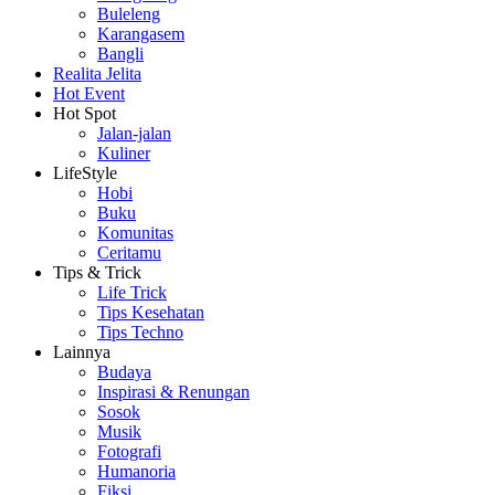
Buleleng
Karangasem
Bangli
Realita Jelita
Hot Event
Hot Spot
Jalan-jalan
Kuliner
LifeStyle
Hobi
Buku
Komunitas
Ceritamu
Tips & Trick
Life Trick
Tips Kesehatan
Tips Techno
Lainnya
Budaya
Inspirasi & Renungan
Sosok
Musik
Fotografi
Humanoria
Fiksi