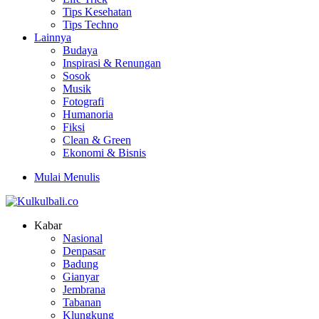
Tips Kesehatan
Tips Techno
Lainnya
Budaya
Inspirasi & Renungan
Sosok
Musik
Fotografi
Humanoria
Fiksi
Clean & Green
Ekonomi & Bisnis
Mulai Menulis
Kabar
Nasional
Denpasar
Badung
Gianyar
Jembrana
Tabanan
Klungkung