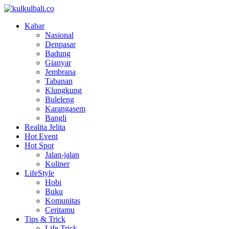
Kabar
Nasional
Denpasar
Badung
Gianyar
Jembrana
Tabanan
Klungkung
Buleleng
Karangasem
Bangli
Realita Jelita
Hot Event
Hot Spot
Jalan-jalan
Kuliner
LifeStyle
Hobi
Buku
Komunitas
Ceritamu
Tips & Trick
Life Trick