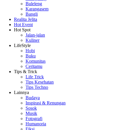
Buleleng
Karangasem
Bangli
Realita Jelita
Hot Event
Hot Spot
Jalan-jalan
Kuliner
LifeStyle
Hobi
Buku
Komunitas
Ceritamu
Tips & Trick
Life Trick
Tips Kesehatan
Tips Techno
Lainnya
Budaya
Inspirasi & Renungan
Sosok
Musik
Fotografi
Humanoria
Fiksi