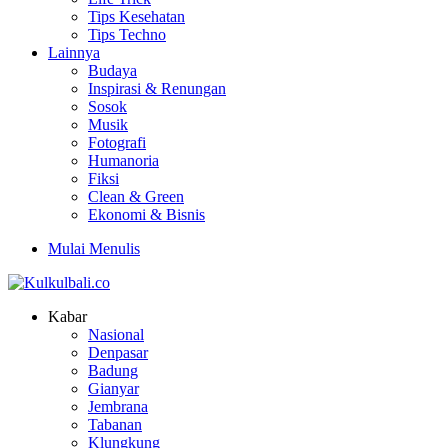
Tips Kesehatan
Tips Techno
Lainnya
Budaya
Inspirasi & Renungan
Sosok
Musik
Fotografi
Humanoria
Fiksi
Clean & Green
Ekonomi & Bisnis
Mulai Menulis
Kabar
Nasional
Denpasar
Badung
Gianyar
Jembrana
Tabanan
Klungkung