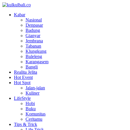
Kabar
Nasional
Denpasar
Badung
Gianyar
Jembrana
Tabanan
Klungkung
Buleleng
Karangasem
Bangli
Realita Jelita
Hot Event
Hot Spot
Jalan-jalan
Kuliner
LifeStyle
Hobi
Buku
Komunitas
Ceritamu
Tips & Trick
Life Trick